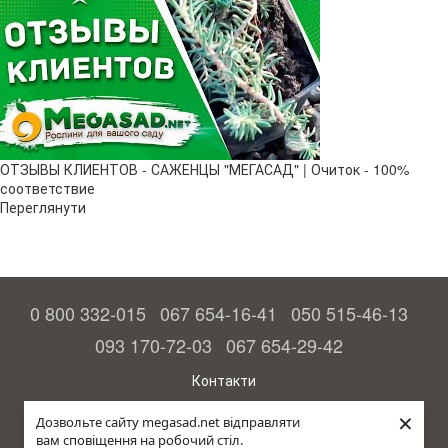
ОТЗЫВЫ КЛИЕНТОВ - САЖЕНЦЫ "МЕГАСАД" | Очиток - 100%
соответствие
Переглянути
0 800 332-015
067 654-16-41
050 515-46-13
093 170-72-03
067 654-29-42
Контакти
Повна версія сайту
×
Дозвольте сайту megasad.net відправляти
вам сповіщення на робочий стіл.
© 2015—2026