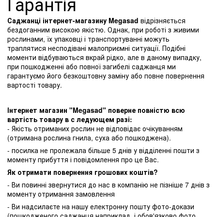
Гарантія
Саджанці інтернет-магазину Megasad
відрізняється
бездоганним високою якістю. Однак, при роботі з живими
рослинами, їх упаковці і транспортуванні можуть
траплятися несподівані малоприємні ситуації. Подібні
моменти відбуваються вкрай рідко, але в даному випадку,
при пошкодженні або повної загибелі саджанця ми
гарантуємо його безкоштовну заміну або повне повернення
вартості товару.
Інтернет магазин "Megasad" поверне повністю всю
вартість товару в с ледующем разі:
- Якість отриманих рослин не відповідає очікуванням
(отримана рослина гнила, суха або пошкоджена).
- посилка не пролежала більше 5 днів у відділенні пошти з
моменту прибуття і повідомлення про це Вас.
Як отримати повернення грошових коштів?
- Ви повинні звернутися до нас в компанію не пізніше 7 днів з
моменту отримання замовлення
- Ви надсилаєте на нашу електронну пошту фото-докази
(пошкодженого саджанця наприклад, і обов'язково фото