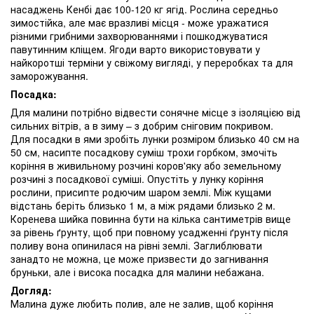
насаджень Кенбі дає 100-120 кг ягід. Рослина середньо
зимостійка, але має вразливі місця - може уражатися
різними грибними захворюваннями і пошкоджуватися
павутинним кліщем. Ягоди варто використовувати у
найкоротші терміни у свіжому вигляді, у переробках та для
заморожування.
Посадка:
Для малини потрібно відвести сонячне місце з ізоляцією від
сильних вітрів, а в зиму – з добрим сніговим покривом.
Для посадки в ями зробіть лунки розміром близько 40 см на
50 см, насипте посадкову суміш трохи горбком, змочіть
коріння в живильному розчині коров'яку або земельному
розчині з посадкової суміші. Опустіть у лунку коріння
рослини, присипте родючим шаром землі. Між кущами
відстань беріть близько 1 м, а між рядами близько 2 м.
Коренева шийка повинна бути на кілька сантиметрів вище
за рівень ґрунту, щоб при повному усадженні ґрунту після
поливу вона опинилася на рівні землі. Заглиблювати
занадто не можна, це може призвести до загнивання
бруньки, але і висока посадка для малини небажана.
Догляд:
Малина дуже любить полив, але не залив, щоб коріння