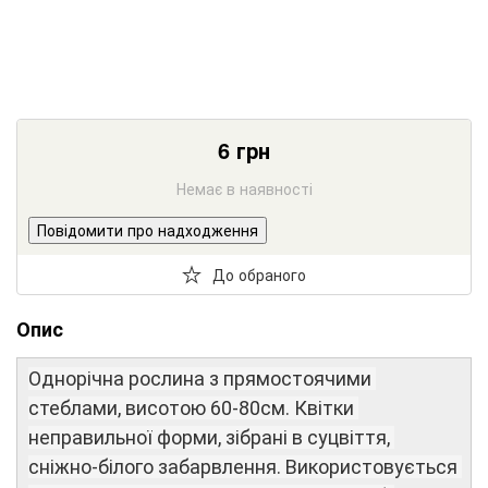
6
грн
Немає в наявності
Повідомити про надходження
До обраного
Опис
Однорічна
рослина
з
прямостоячими
стеблами
,
висотою
60-80см
.
Квітки
неправильної
форми
,
зібрані
в
суцвіття
,
сніжно
-
білого забарвлення
.
Використовується