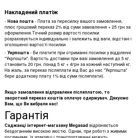
Накладений платіж
-
Нова пошта
- Плата за пересилку вашого замовлення,
плюс грошовий переказ 2% від суми замовлення + 25 грн за
оформлення.Точний розмір вартості посилки
розраховується індивідуально і залежить від ваги, відстані і
оголошеної вартості посилки
-
Укрпошта
- Ви платите при отриманні посилки у відділенні
"Укрпошти". Вартість доставки при вазі замовлення до 5 кг.
становить 20 грн, понад 5 кг + 4грн за кожний наступний кг.
На жаль, за переказ післяплати від Вас до нас "Укрпошта"
бере додаткову плату 1% від суми післяплати).
Якщо замовлення відправлене післяплатою, то
зворотний переказ коштів оплачує одержувач. Дякуємо
Вам, що Ви вибрали нас!
Гарантія
Саджанці інтернет-магазину Megasad
відрізняється
бездоганним високою якістю. Однак, при роботі з живими
рослинами, їх упаковці і транспортуванні можуть