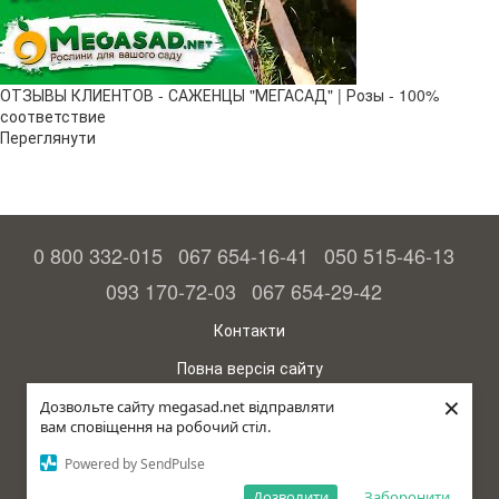
ОТЗЫВЫ КЛИЕНТОВ - САЖЕНЦЫ "МЕГАСАД" | Розы - 100%
соответствие
Переглянути
0 800 332-015
067 654-16-41
050 515-46-13
093 170-72-03
067 654-29-42
Контакти
Повна версія сайту
×
© 2015—2026
Дозвольте сайту megasad.net відправляти
Megasad – гарантія високого врожаю
вам сповіщення на робочий стіл.
Powered by SendPulse
рус (країна-терорист)
Дозволити
Заборонити