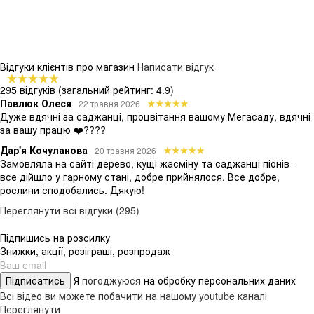
Відгуки клієнтів про магазин
Написати відгук
295 відгуків
(загальний рейтинг: 4.9)
Павлюк Олеся
22 травня 2026
Дуже вдячні за саджанці, процвітання вашому Мегасаду, вдячні
за вашу працю ❤️????
Дар'я Кочуланова
20 травня 2026
Замовляла на сайті дерево, кущі жасміну та саджанці піонів -
все дійшло у гарному стані, добре прийнялося. Все добре,
рослини сподобались. Дякую!
Переглянути всі відгуки (295)
Підпишись на розсилку
Знижки, акції, розіграші, розпродаж
Підписатись
Я
погоджуюся
на обробку персональних даних
Всі відео ви можете побачити на нашому youtube каналі
Переглянути