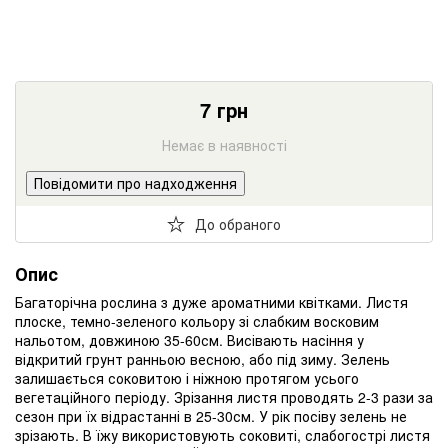
7
грн
Немає в наявності
Повідомити про надходження
До обраного
Опис
Багаторічна рослина з дуже ароматними квітками. Листя
плоске, темно-зеленого кольору зі слабким восковим
нальотом, довжиною 35-60см. Висівають насіння у
відкритий грунт ранньою весною, або під зиму. Зелень
залишається соковитою і ніжною протягом усього
вегетаційного періоду. Зрізання листя проводять 2-3 рази за
сезон при їх відрастанні в 25-30см. У рік посіву зелень не
зрізають. В їжу використовують соковиті, слабогострі листя