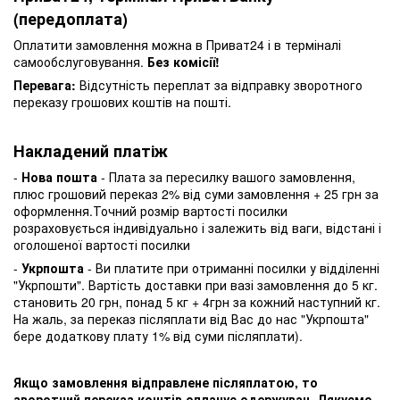
(передоплата)
Оплатити замовлення можна в Приват24 і в терміналі
самообслуговування.
Без комісії!
Перевага:
Відсутність переплат за відправку зворотного
переказу грошових коштів на пошті.
Накладений платіж
-
Нова пошта
- Плата за пересилку вашого замовлення,
плюс грошовий переказ 2% від суми замовлення + 25 грн за
оформлення.Точний розмір вартості посилки
розраховується індивідуально і залежить від ваги, відстані і
оголошеної вартості посилки
-
Укрпошта
- Ви платите при отриманні посилки у відділенні
"Укрпошти". Вартість доставки при вазі замовлення до 5 кг.
становить 20 грн, понад 5 кг + 4грн за кожний наступний кг.
На жаль, за переказ післяплати від Вас до нас "Укрпошта"
бере додаткову плату 1% від суми післяплати).
Якщо замовлення відправлене післяплатою, то
зворотний переказ коштів оплачує одержувач. Дякуємо