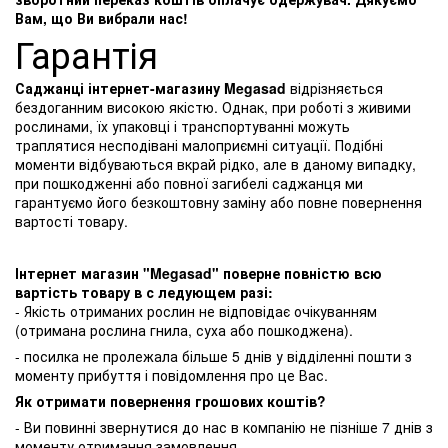
Вам, що Ви вибрали нас!
Гарантія
Саджанці інтернет-магазину Megasad
відрізняється
бездоганним високою якістю. Однак, при роботі з живими
рослинами, їх упаковці і транспортуванні можуть
траплятися несподівані малоприємні ситуації. Подібні
моменти відбуваються вкрай рідко, але в даному випадку,
при пошкодженні або повної загибелі саджанця ми
гарантуємо його безкоштовну заміну або повне повернення
вартості товару.
Інтернет магазин "Megasad" поверне повністю всю
вартість товару в с ледующем разі:
- Якість отриманих рослин не відповідає очікуванням
(отримана рослина гнила, суха або пошкоджена).
- посилка не пролежала більше 5 днів у відділенні пошти з
моменту прибуття і повідомлення про це Вас.
Як отримати повернення грошових коштів?
- Ви повинні звернутися до нас в компанію не пізніше 7 днів з
моменту отримання замовлення