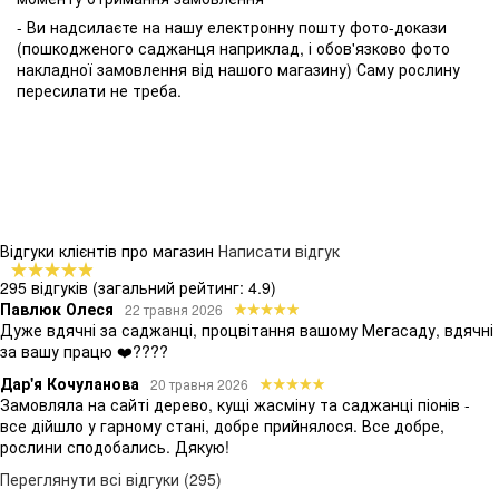
- Ви надсилаєте на нашу електронну пошту фото-докази
(пошкодженого саджанця наприклад, і обов'язково фото
накладної замовлення від нашого магазину) Саму рослину
пересилати не треба.
Відгуки клієнтів про магазин
Написати відгук
295 відгуків
(загальний рейтинг: 4.9)
Павлюк Олеся
22 травня 2026
Дуже вдячні за саджанці, процвітання вашому Мегасаду, вдячні
за вашу працю ❤️????
Дар'я Кочуланова
20 травня 2026
Замовляла на сайті дерево, кущі жасміну та саджанці піонів -
все дійшло у гарному стані, добре прийнялося. Все добре,
рослини сподобались. Дякую!
Переглянути всі відгуки (295)