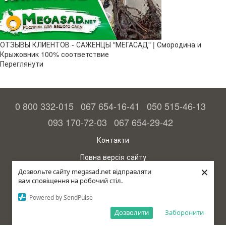
ОТЗЫВЫ КЛИЕНТОВ - САЖЕНЦЫ "МЕГАСАД" | Смородина и
Крыжовник 100% соответствие
Переглянути
0 800 332-015
067 654-16-41
050 515-46-13
093 170-72-03
067 654-29-42
Контакти
Повна версія сайту
×
Дозвольте сайту megasad.net відправляти
© 2015—2026
вам сповіщення на робочий стіл.
Megasad – гарантія високого врожаю
Powered by SendPulse
рус (країна-терорист)
Дозволити
Заборонити