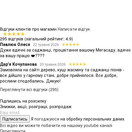
Відгуки клієнтів про магазин
Написати відгук
295 відгуків
(загальний рейтинг: 4.9)
Павлюк Олеся
22 травня 2026
Дуже вдячні за саджанці, процвітання вашому Мегасаду, вдячні
за вашу працю ❤️????
Дар'я Кочуланова
20 травня 2026
Замовляла на сайті дерево, кущі жасміну та саджанці піонів -
все дійшло у гарному стані, добре прийнялося. Все добре,
рослини сподобались. Дякую!
Переглянути всі відгуки (295)
Підпишись на розсилку
Знижки, акції, розіграші, розпродаж
Підписатись
Я
погоджуюся
на обробку персональних даних
Всі відео ви можете побачити на нашому youtube каналі
Переглянути