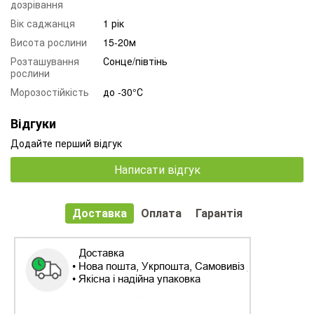
дозрівання
Вік саджанця
1 рік
Висота рослини
15-20м
Розташування
Сонце/півтінь
рослини
Морозостійкість
до -30°С
Відгуки
Додайте перший відгук
Написати відгук
Доставка
Оплата
Гарантія