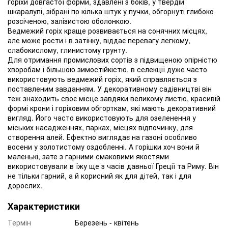
горіхи довгастої форми, здавлені з боків, у твердій
шкаралупі, зібрані по кілька штук у пучки, обгорнуті глибоко
розсіченою, залізистою оболонкою.
Ведмежий горіх краще розвивається на сонячних місцях,
але може рости і в затінку, віддає перевагу легкому,
слабокислому, глинистому грунту.
Для отримання промислових сортів з підвищеною опірністю
хворобам і більшою зимостійкістю, в селекції дуже часто
використовують ведмежий горіх, який справляється з
поставленим завданням. У декоративному садівництві він
теж знаходить своє місце завдяки великому листю, красивій
формі крони і горіховим обгорткам, які мають декоративний
вигляд. Його часто використовують для озеленення у
міських насадженнях, парках, місцях відпочинку, для
створення алей. Ефектно виглядає на газоні особливо
восени у золотистому оздобленні. А горішки хоч вони й
маленькі, зате з гарними смаковими якостями
використовували в їжу ще з часів давньої Греції та Риму. Він
не тільки гарний, а й корисний як для дітей, так і для
дорослих.
Характеристики
Термін
Березень - квітень