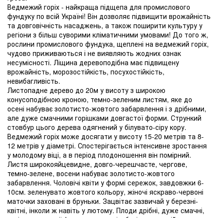
Ведмежий горіх - найкраща підщепа для промислового
фундуку по всій Україні! Він дозволяє підвищити врожайність
та довговічність насаджень, а також поширити культуру у
регіони з більш суворими кліматичними умовами! До того ж,
рослини промислового фундука, щеплені на ведмежий горіх,
чудово приживаються і не виявляють жодних ознак
несумісності. Ліщина деревоподібна має підвищену
врожайність, морозостійкість, посухостійкість,
невибагливість.
Листопадне дерево до 20м у висоту з широкою
конусоподібною кроною, темно-зеленим листям, яке до
осені набуває золотисто-жовтого забарвлення і з дрібними,
але дуже смачними горішками довгастої форми. Стрункий
стовбур цього дерева одягнений у білувато-сіру кору.
Ведмежий горіх може досягати у висоту 15-20 метрів та 8-
12 метрів у діаметрі. Спостерігається інтенсивне зростання
у молодому віці, а в період плодоношення він помірний.
Листя широкояйцевидне, довго-черешчасте, чергове,
темно-зелене, восени набуває золотисто-жовтого
забарвлення. Чоловічі квіти у формі сережок, завдовжки 6-
10см. зеленувато жовтого кольору, жіночі яскраво-червоні
маточки заховані в бруньки. Зацвітає зазвичай у березні-
квітні, інколи ж навіть у лютому. Плоди дрібні, дуже смачні,