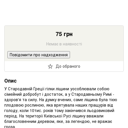
75
грн
Немає в наявності
Повідомити про надходження
До обраного
Опис
У Стародавній Греції гілки ліщини уособлювали собою
сімейний добробут і достаток, а у Стародавньому Римі -
здоров'я та силу. На думку вчених, саме ліщина була тією
плодовою рослиною, яка врятувала наших пращурів від
голоду, коли 10тис. років тому закінчився льодовиковий
період. На території Київської Русі ліщину вважали
благословенним деревом, яке, за легендою, не вражає
гроза.