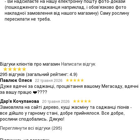
- Ви надсилаєте на нашу електронну пошту фото-докази
(пошкодженого саджанця наприклад, і обов'язково фото
накладної замовлення від нашого магазину) Саму рослину
пересилати не треба.
Відгуки клієнтів про магазин
Написати відгук
295 відгуків
(загальний рейтинг: 4.9)
Павлюк Олеся
22 травня 2026
Дуже вдячні за саджанці, процвітання вашому Мегасаду, вдячні
за вашу працю ❤️????
Дар'я Кочуланова
20 травня 2026
Замовляла на сайті дерево, кущі жасміну та саджанці піонів -
все дійшло у гарному стані, добре прийнялося. Все добре,
рослини сподобались. Дякую!
Переглянути всі відгуки (295)
Підпишись на розсилку