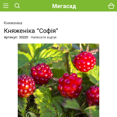
Мегасад
О
Княженіка
Княженіка "Софія"
Артикул: 30220
Написати відгук