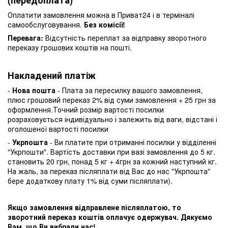
Оплатити замовлення можна в Приват24 і в терміналі
самообслуговування.
Без комісії!
Перевага:
Відсутність переплат за відправку зворотного
переказу грошових коштів на пошті.
Накладений платіж
-
Нова пошта
- Плата за пересилку вашого замовлення,
плюс грошовий переказ 2% від суми замовлення + 25 грн за
оформлення.Точний розмір вартості посилки
розраховується індивідуально і залежить від ваги, відстані і
оголошеної вартості посилки
-
Укрпошта
- Ви платите при отриманні посилки у відділенні
"Укрпошти". Вартість доставки при вазі замовлення до 5 кг.
становить 20 грн, понад 5 кг + 4грн за кожний наступний кг.
На жаль, за переказ післяплати від Вас до нас "Укрпошта"
бере додаткову плату 1% від суми післяплати).
Якщо замовлення відправлене післяплатою, то
зворотний переказ коштів оплачує одержувач. Дякуємо
Вам, що Ви вибрали нас!