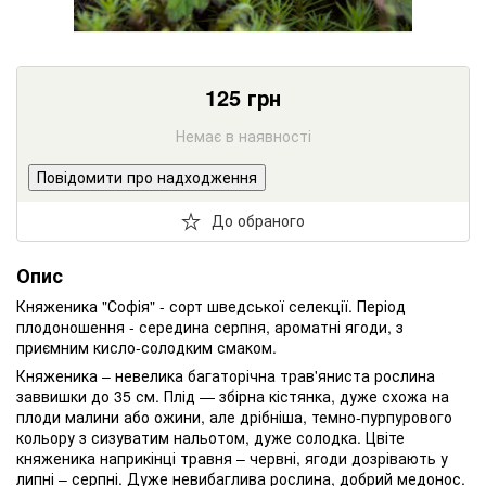
125
грн
Немає в наявності
Повідомити про надходження
До обраного
Опис
Княженика "Софія" - сорт шведської селекції. Період
плодоношення - середина серпня, ароматні ягоди, з
приємним кисло-солодким смаком.
Княженика – невелика багаторічна трав'яниста рослина
заввишки до 35 см. Плід — збірна кістянка, дуже схожа на
плоди малини або ожини, але дрібніша, темно-пурпурового
кольору з сизуватим нальотом, дуже солодка. Цвіте
княженика наприкінці травня – червні, ягоди дозрівають у
липні – серпні. Дуже невибаглива рослина, добрий медонос.