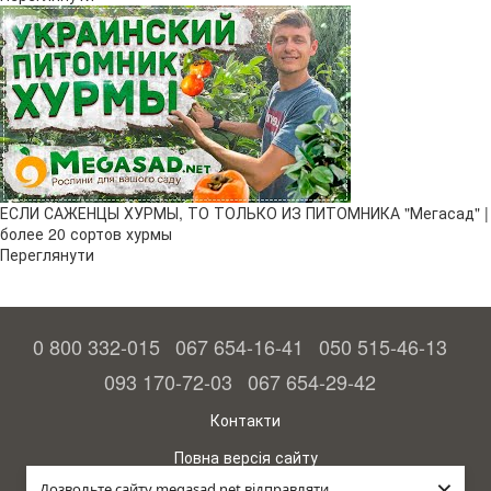
ЕСЛИ САЖЕНЦЫ ХУРМЫ, ТО ТОЛЬКО ИЗ ПИТОМНИКА "Мегасад" |
более 20 сортов хурмы
Переглянути
0 800 332-015
067 654-16-41
050 515-46-13
093 170-72-03
067 654-29-42
Контакти
Повна версія сайту
×
Дозвольте сайту megasad.net відправляти