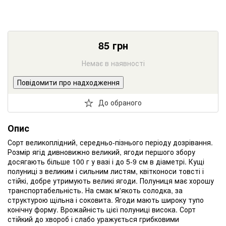
85
грн
Немає в наявності
Повідомити про надходження
До обраного
Опис
Сорт великоплідний, середньо-пізнього періоду дозрівання.
Розмір ягід дивновижно великий, ягоди першого збору
досягають більше 100 г у вазі і до 5-9 см в діаметрі. Кущі
полуниці з великим і сильним листям, квітконоси товсті і
стійкі, добре утримують великі ягоди. Полуниця має хорошу
транспортабельність. На смак м'якоть солодка, за
структурою щільна і соковита. Ягоди мають широку тупо
конічну форму. Врожайність цієї полуниці висока. Сорт
стійкий до хвороб і слабо уражується грибковими