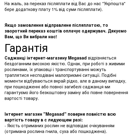
На жаль, за переказ післяплати від Вас до нас "Укрпошта"
бере додаткову плату 1% від суми післяплати).
Якщо замовлення відправлене післяплатою, то
зворотний переказ коштів оплачує одержувач. Дякуємо
Вам, що Ви вибрали нас!
Гарантія
Саджанці інтернет-магазину Megasad
відрізняється
бездоганним високою якістю. Однак, при роботі з живими
рослинами, їх упаковці і транспортуванні можуть
траплятися несподівані малоприємні ситуації. Подібні
моменти відбуваються вкрай рідко, але в даному випадку,
при пошкодженні або повної загибелі саджанця ми
гарантуємо його безкоштовну заміну або повне повернення
вартості товару.
Інтернет магазин "Megasad" поверне повністю всю
вартість товару в с ледующем разі:
- Якість отриманих рослин не відповідає очікуванням
(отримана рослина гнила, суха або пошкоджена).