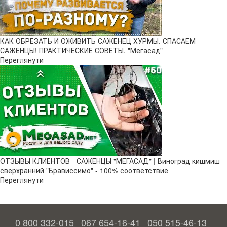
КАК ОБРЕЗАТЬ И ОЖИВИТЬ САЖЕНЕЦ ХУРМЫ. СПАСАЕМ
САЖЕНЦЫ! ПРАКТИЧЕСКИЕ СОВЕТЫ. "Мегасад"
Переглянути
ОТЗЫВЫ КЛИЕНТОВ - САЖЕНЦЫ "МЕГАСАД" | Виноград кишмиш
сверхранний "Брависсимо" - 100% соответствие
Переглянути
0 800 332-015
067 654-16-41
050 515-46-13