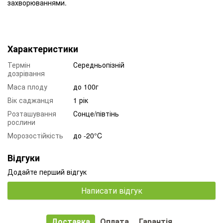
захворюваннями.
Характеристики
Термін
Середньопізній
дозрівання
Маса плоду
до 100г
Вік саджанця
1 рік
Розташування
Сонце/півтінь
рослини
Морозостійкість
до -20°C
Відгуки
Додайте перший відгук
Написати відгук
Доставка
Оплата
Гарантія