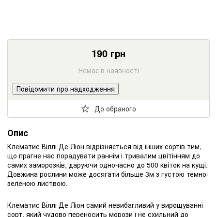
190
грн
Немає в наявності
Повідомити про надходження
До обраного
Опис
Клематис Віллі Де Ліон відрізняється від інших сортів тим,
що прагне нас порадувати раннім і тривалим цвітінням до
самих заморозків, даруючи одночасно до 500 квіток на кущі.
Довжина рослини може досягати більше 3м з густою темно-
зеленою листвою.
Клематис Віллі Де Ліон самий невибагливий у вирощуванні
сорт, який чудово переносить морози і не схильний до