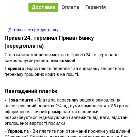
Доставка
Оплата
Гарантія
Детальніше про доставку
Приват24, термінал ПриватБанку
(передоплата)
Оплатити замовлення можна в Приват24 і в терміналі
самообслуговування.
Без комісії!
Перевага:
Відсутність переплат за відправку зворотного
переказу грошових коштів на пошті.
Накладений платіж
-
Нова пошта
- Плата за пересилку вашого замовлення,
плюс грошовий переказ 2% від суми замовлення + 25 грн за
оформлення.Точний розмір вартості посилки
розраховується індивідуально і залежить від ваги, відстані і
оголошеної вартості посилки
-
Укрпошта
- Ви платите при отриманні посилки у відділенні
"Укрпошти". Вартість доставки при вазі замовлення до 5 кг.