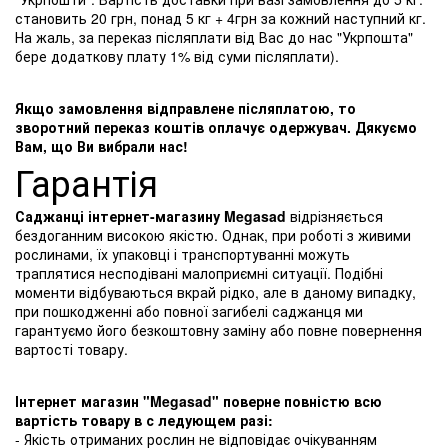
становить 20 грн, понад 5 кг + 4грн за кожний наступний кг.
На жаль, за переказ післяплати від Вас до нас "Укрпошта"
бере додаткову плату 1% від суми післяплати).
Якщо замовлення відправлене післяплатою, то
зворотний переказ коштів оплачує одержувач. Дякуємо
Вам, що Ви вибрали нас!
Гарантія
Саджанці інтернет-магазину Megasad
відрізняється
бездоганним високою якістю. Однак, при роботі з живими
рослинами, їх упаковці і транспортуванні можуть
траплятися несподівані малоприємні ситуації. Подібні
моменти відбуваються вкрай рідко, але в даному випадку,
при пошкодженні або повної загибелі саджанця ми
гарантуємо його безкоштовну заміну або повне повернення
вартості товару.
Інтернет магазин "Megasad" поверне повністю всю
вартість товару в с ледующем разі:
- Якість отриманих рослин не відповідає очікуванням