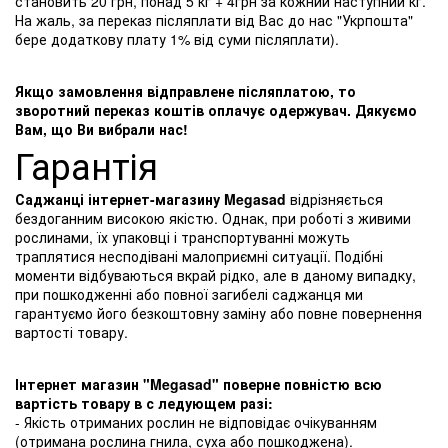
становить 20 грн, понад 5 кг + 4грн за кожний наступний кг.
На жаль, за переказ післяплати від Вас до нас "Укрпошта"
бере додаткову плату 1% від суми післяплати).
Якщо замовлення відправлене післяплатою, то
зворотний переказ коштів оплачує одержувач. Дякуємо
Вам, що Ви вибрали нас!
Гарантія
Саджанці інтернет-магазину Megasad
відрізняється
бездоганним високою якістю. Однак, при роботі з живими
рослинами, їх упаковці і транспортуванні можуть
траплятися несподівані малоприємні ситуації. Подібні
моменти відбуваються вкрай рідко, але в даному випадку,
при пошкодженні або повної загибелі саджанця ми
гарантуємо його безкоштовну заміну або повне повернення
вартості товару.
Інтернет магазин "Megasad" поверне повністю всю
вартість товару в с ледующем разі:
- Якість отриманих рослин не відповідає очікуванням
(отримана рослина гнила, суха або пошкоджена).