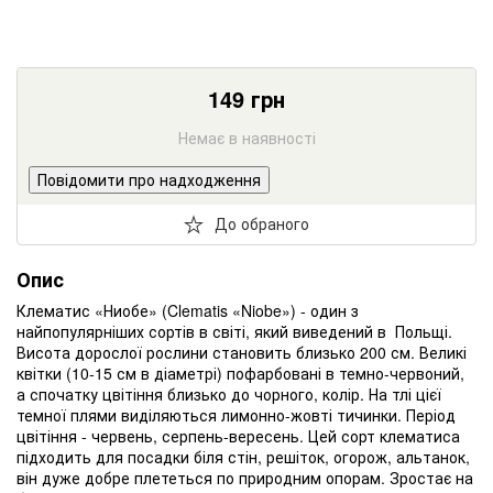
149
грн
Немає в наявності
Повідомити про надходження
До обраного
Опис
Клематис «Ниобе» (Clematis «Niobe») - один з
найпопулярніших сортів в світі, який виведений в Польщі.
Висота дорослої рослини становить близько 200 см. Великі
квітки (10-15 см в діаметрі) пофарбовані в темно-червоний,
а спочатку цвітіння близько до чорного, колір. На тлі цієї
темної плями виділяються лимонно-жовті тичинки. Період
цвітіння - червень, серпень-вересень. Цей сорт клематиса
підходить для посадки біля стін, решіток, огорож, альтанок,
він дуже добре плететься по природним опорам. Зростає на