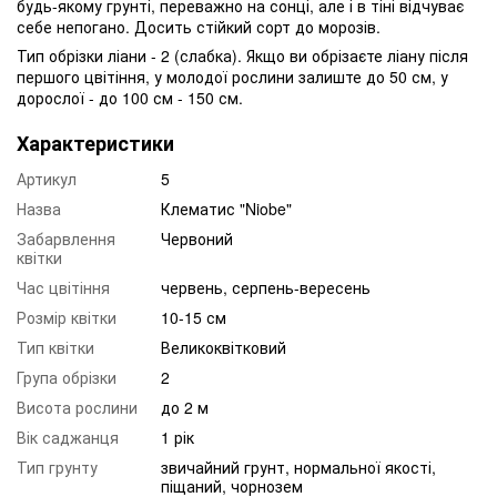
будь-якому грунті, переважно на сонці, але і в тіні відчуває
себе непогано. Досить стійкий сорт до морозів.
Тип обрізки ліани - 2 (слабка). Якщо ви обрізаєте ліану після
першого цвітіння, у молодої рослини залиште до 50 см, у
дорослої - до 100 см - 150 см.
Характеристики
Артикул
5
Назва
Клематис "Niobe"
Забарвлення
Червоний
квітки
Час цвітіння
червень, серпень-вересень
Розмір квітки
10-15 см
Тип квітки
Великоквітковий
Група обрізки
2
Висота рослини
до 2 м
Вік саджанця
1 рік
Тип грунту
звичайний грунт, нормальної якості,
піщаний, чорнозем