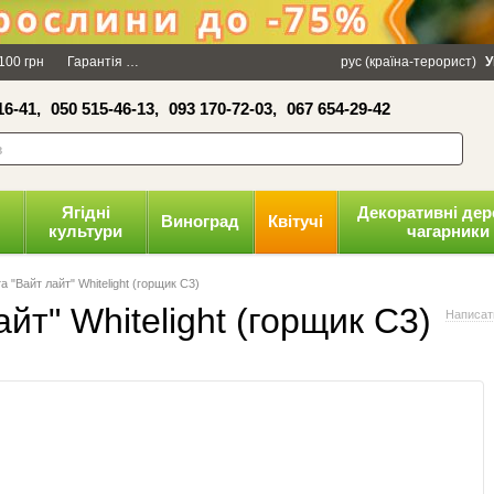
×
100 грн
Гарантія
Упаковка
Оплата і доставка
рус (країна-терорист)
Політика конфіденці
У
16-41,
050 515-46-13,
093 170-72-03,
067 654-29-42
волити
Ягідні
Декоративні дер
Виноград
Квітучі
культури
чагарники
а "Вайт лайт" Whitelight (горщик С3)
йт" Whitelight (горщик С3)
Написати