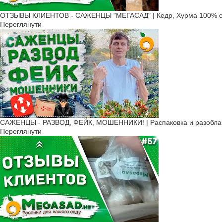
ОТЗЫВЫ КЛИЕНТОВ - САЖЕНЦЫ "МЕГАСАД" | Кедр, Хурма 100% с
Переглянути
САЖЕНЦЫ - РАЗВОД, ФЕЙК, МОШЕННИКИ! | Распаковка и разоблач
Переглянути