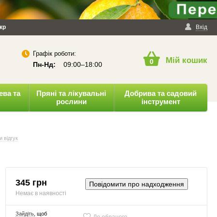
йності
кр
Публічна оферта
Вхід
Графік роботи:
Мій кошик
0
Пн-Нд:
09:00–18:00
ева та
Пряні та лікувальні
Добрива та садовий
рослини
інструмент
 відгук
345 грн
Повідомити про надходження
Немає в наявності
Зайдіть
, щоб