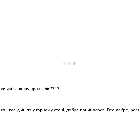
 вдячні за вашу працю ❤️????
нів - все дійшло у гарному стані, добре прийнялося. Все добре, ро