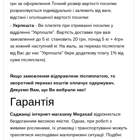
грн за оформлення.Точний розмір вартості посилки
розраховується індивідуально і залежить від ваги,
відстані і оголошеної вартості посилки
-
Укрпошта
- Ви платите при отриманні посилки у
відділенні "Укрпошти". Вартість доставки при вазі
замовлення до 5 кг. становить 20 грн, понад 5 кг + 4грн
за кожний наступний кг. На жаль, за переказ післяплати
від Вас до нас "Укрпошта" бере додаткову плату 1% від
суми післяплати).
Якщо замовлення відправлене післяплатою, то
зворотний переказ коштів оплачує одержувач.
Дякуємо Вам, що Ви вибрали нас!
Гарантія
Саджанці інтернет-магазину Megasad
відрізняється
бездоганним високою якістю. Однак, при роботі з
живими рослинами, їх упаковці і транспортуванні можуть
траплятися несподівані малоприємні ситуації. Подібні