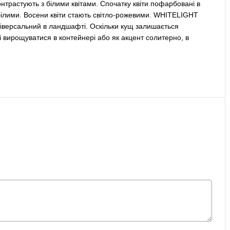
онтрастують з білими квітами. Спочатку квіти пофарбовані в
 білими. Восени квіти стають світло-рожевими. WHITELIGHT
ніверсальний в ландшафті. Оскільки кущ залишається
і вирощуватися в контейнері або як акцент солитерно, в