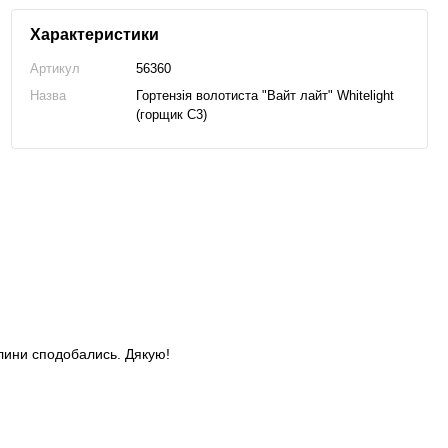
Характеристики
Артикул
56360
Назва
Гортензія волотиста "Вайт лайт" Whitelight
(горщик С3)
слини сподобались. Дякую!