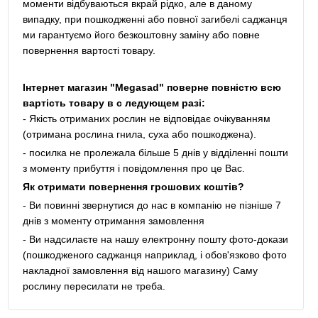
моменти відбуваються вкрай рідко, але в даному
випадку, при пошкодженні або повної загибелі саджанця
ми гарантуємо його безкоштовну заміну або повне
повернення вартості товару.
Інтернет магазин "Megasad" поверне повністю всю
вартість товару в с ледующем разі:
- Якість отриманих рослин не відповідає очікуванням
(отримана рослина гнила, суха або пошкоджена).
- посилка не пролежала більше 5 днів у відділенні пошти
з моменту прибуття і повідомлення про це Вас.
Як отримати повернення грошових коштів?
- Ви повинні звернутися до нас в компанію не пізніше 7
днів з моменту отримання замовлення
- Ви надсилаєте на нашу електронну пошту фото-докази
(пошкодженого саджанця наприклад, і обов'язково фото
накладної замовлення від нашого магазину) Саму
рослину пересилати не треба.