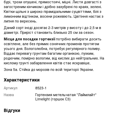
бурі, трохи опушені, прямостоячі, міцні. Листя довгасті з
загостреним кінчиком і дрібно зазубрені по краях, зелені.
Квітки щільні з широко пірамідальними суцвіттями, білі з
лимонним відтінком, восени рожевіють. Цвітіння настає з
липня по вересень.
Даний сорт іноді досягає 2-3 метрів у висоту і до 2,5 м в
діаметрі. Приріст становить близько 25 см за сезон.
Місце для посадки гортензії
потрібно вибирати досить
освітлене, але без прямих сонячних променів протягом
усього дня. Вологолюбна, потребує регулярного поливу.
Віддає перевагу грунтам багатим органікою, пухким,
родючим, помірно вологим, від кислих до нейтральних. На
кислому грунті забарвлення квітів стає яскравіше,
Зона 5а. Стійка до морозів по всій території України.
Характеристики
Артикул
8523-1
Назва
Гортензия метельчатая "Лаймлайт"
Limelight (горшок С3)
Відгуки