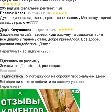
295 відгуків
(загальний рейтинг: 4.9)
Павлюк Олеся
22 травня 2026
Дуже вдячні за саджанці, процвітання вашому Мегасаду, вдячні
за вашу працю ❤️????
Дар'я Кочуланова
20 травня 2026
Замовляла на сайті дерево, кущі жасміну та саджанці піонів -
все дійшло у гарному стані, добре прийнялося. Все добре,
рослини сподобались. Дякую!
Переглянути всі відгуки (295)
Підпишись на розсилку
Знижки, акції, розіграші, розпродаж
Підписатись
Я
погоджуюся
на обробку персональних даних
Всі відео ви можете побачити на нашому youtube каналі
Переглянути