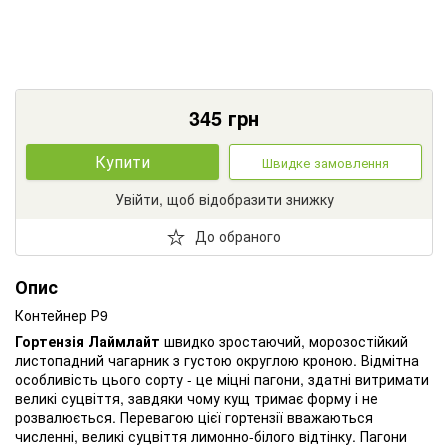
345
грн
Купити
Швидке замовлення
Увійти, щоб відобразити знижку
До обраного
Опис
Контейнер Р9
Гортензія Лаймлайт
швидко зростаючий, морозостійкий
листопадний чагарник з густою округлою кроною. Відмітна
особливість цього сорту - це міцні пагони, здатні витримати
великі суцвіття, завдяки чому кущ тримає форму і не
розвалюється. Перевагою цієї гортензії вважаються
численні, великі суцвіття лимонно-білого відтінку. Пагони