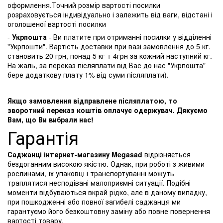
оформлення.Точний розмір вартості посилки
розраховується індивідуально і залежить від ваги, відстані і
оголошеної вартості посилки
-
Укрпошта
- Ви платите при отриманні посилки у відділенні
"Укрпошти". Вартість доставки при вазі замовлення до 5 кг.
становить 20 грн, понад 5 кг + 4грн за кожний наступний кг.
На жаль, за переказ післяплати від Вас до нас "Укрпошта"
бере додаткову плату 1% від суми післяплати).
Якщо замовлення відправлене післяплатою, то
зворотний переказ коштів оплачує одержувач. Дякуємо
Вам, що Ви вибрали нас!
Гарантія
Саджанці інтернет-магазину Megasad
відрізняється
бездоганним високою якістю. Однак, при роботі з живими
рослинами, їх упаковці і транспортуванні можуть
траплятися несподівані малоприємні ситуації. Подібні
моменти відбуваються вкрай рідко, але в даному випадку,
при пошкодженні або повної загибелі саджанця ми
гарантуємо його безкоштовну заміну або повне повернення
вартості товару.