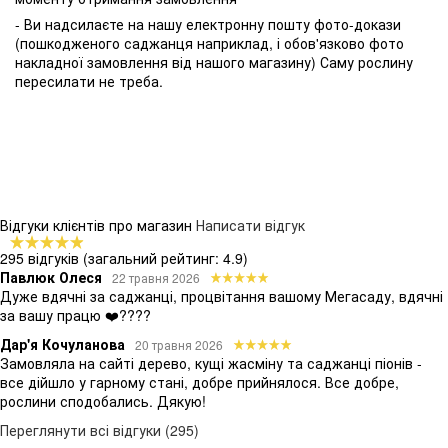
- Ви надсилаєте на нашу електронну пошту фото-докази
(пошкодженого саджанця наприклад, і обов'язково фото
накладної замовлення від нашого магазину) Саму рослину
пересилати не треба.
Відгуки клієнтів про магазин
Написати відгук
295 відгуків
(загальний рейтинг: 4.9)
Павлюк Олеся
22 травня 2026
Дуже вдячні за саджанці, процвітання вашому Мегасаду, вдячні
за вашу працю ❤️????
Дар'я Кочуланова
20 травня 2026
Замовляла на сайті дерево, кущі жасміну та саджанці піонів -
все дійшло у гарному стані, добре прийнялося. Все добре,
рослини сподобались. Дякую!
Переглянути всі відгуки (295)