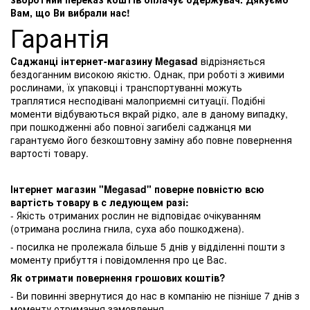
Вам, що Ви вибрали нас!
Гарантія
Саджанці інтернет-магазину Megasad
відрізняється
бездоганним високою якістю. Однак, при роботі з живими
рослинами, їх упаковці і транспортуванні можуть
траплятися несподівані малоприємні ситуації. Подібні
моменти відбуваються вкрай рідко, але в даному випадку,
при пошкодженні або повної загибелі саджанця ми
гарантуємо його безкоштовну заміну або повне повернення
вартості товару.
Інтернет магазин "Megasad" поверне повністю всю
вартість товару в с ледующем разі:
- Якість отриманих рослин не відповідає очікуванням
(отримана рослина гнила, суха або пошкоджена).
- посилка не пролежала більше 5 днів у відділенні пошти з
моменту прибуття і повідомлення про це Вас.
Як отримати повернення грошових коштів?
- Ви повинні звернутися до нас в компанію не пізніше 7 днів з
моменту отримання замовлення