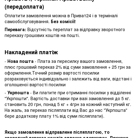
(передоплата)
Оплатити замовлення можна в Приват24 і в терміналі
самообслуговування.
Без комісії!
Перевага:
Відсутність переплат за відправку зворотного
переказу грошових коштів на пошті.
Накладений платіж
-
Нова пошта
- Плата за пересилку вашого замовлення,
плюс грошовий переказ 2% від суми замовлення + 25 грн за
оформлення.Точний розмір вартості посилки
розраховується індивідуально і залежить від ваги, відстані і
оголошеної вартості посилки
-
Укрпошта
- Ви платите при отриманні посилки у відділенні
"Укрпошти". Вартість доставки при вазі замовлення до 5 кг.
становить 20 грн, понад 5 кг + 4грн за кожний наступний кг.
На жаль, за переказ післяплати від Вас до нас "Укрпошта"
бере додаткову плату 1% від суми післяплати).
Якщо замовлення відправлене післяплатою, то
зворотний переказ коштів оплачує одержувач. Дякуємо