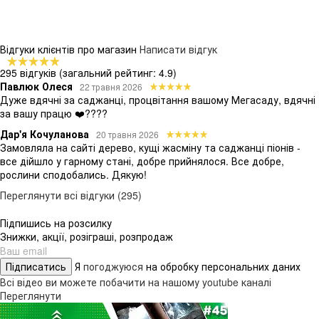
Відгуки клієнтів про магазин
Написати відгук
295 відгуків
(загальний рейтинг: 4.9)
Павлюк Олеся
22 травня 2026
Дуже вдячні за саджанці, процвітання вашому Мегасаду, вдячні
за вашу працю ❤️????
Дар'я Кочуланова
20 травня 2026
Замовляла на сайті дерево, кущі жасміну та саджанці піонів -
все дійшло у гарному стані, добре прийнялося. Все добре,
рослини сподобались. Дякую!
Переглянути всі відгуки (295)
Підпишись на розсилку
Знижки, акції, розіграші, розпродаж
Підписатись
Я
погоджуюся
на обробку персональних даних
Всі відео ви можете побачити на нашому youtube каналі
Переглянути