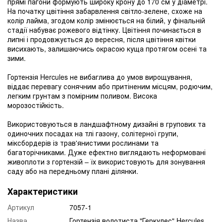
прямі пагони формують широку крону до 170 см у діаметрі.
На початку цвітіння забарвлення світло-зелене, схоже на
колір лайма, згодом колір змінюється на білий, у фінальній
стадії набуває рожевого відтінку. Цвітіння починається в
липні і продовжується до вересня, після цвітіння квітки
висихають, залишаючись окрасою куща протягом осені та
зими.
Гортензія Hercules не вибаглива до умов вирощування,
віддає перевагу сонячним або притіненим місцям, родючим,
легким грунтам з помірним поливом. Висока
морозостійкість.
Використовуються в ландшафтному дизайні в групових та
одиночних посадах на тлі газону, солітерної групи,
міксбордерів із трав'янистими рослинами та
багаторічниками. Дуже ефектно виглядають неформовані
живоплоти з гортензій – їх використовують для зонування
саду або на передньому плані ділянки.
Характеристики
Артикул
7057-1
Назва
Гортензія волотиста "Геркулес" Hercules