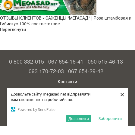
ОТЗЫВЫ КЛИЕНТОВ - САЖЕНЦЫ "МЕГАСАД" | Роза штамбовая и
Гибискус 100% соответствие
Переглянути
0 800 332-015
067 654-16-41
050 515-46-13
093 170-72-03
067 654-29-42
Контакти
Повна версія сайту
×
Дозвольте сайту megasad.net відправляти
вам сповіщення на робочий стіл.
© 2015—2026
Megasad – гарантія високого врожаю
Powered by SendPulse
рус (країна-терорист)
Дозволити
Заборонити