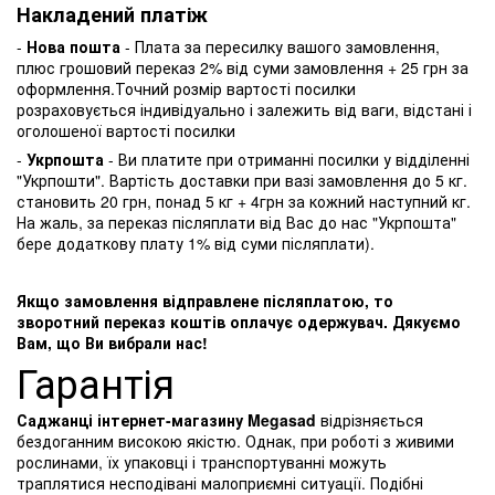
Накладений платіж
-
Нова пошта
- Плата за пересилку вашого замовлення,
плюс грошовий переказ 2% від суми замовлення + 25 грн за
оформлення.Точний розмір вартості посилки
розраховується індивідуально і залежить від ваги, відстані і
оголошеної вартості посилки
-
Укрпошта
- Ви платите при отриманні посилки у відділенні
"Укрпошти". Вартість доставки при вазі замовлення до 5 кг.
становить 20 грн, понад 5 кг + 4грн за кожний наступний кг.
На жаль, за переказ післяплати від Вас до нас "Укрпошта"
бере додаткову плату 1% від суми післяплати).
Якщо замовлення відправлене післяплатою, то
зворотний переказ коштів оплачує одержувач. Дякуємо
Вам, що Ви вибрали нас!
Гарантія
Саджанці інтернет-магазину Megasad
відрізняється
бездоганним високою якістю. Однак, при роботі з живими
рослинами, їх упаковці і транспортуванні можуть
траплятися несподівані малоприємні ситуації. Подібні