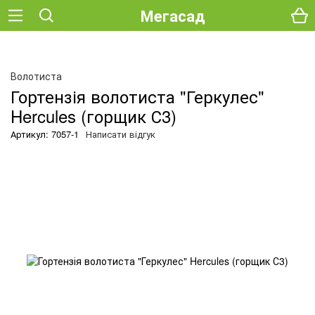
Мегасад
О
Волотиста
Гортензія волотиста "Геркулес"
Hercules (горщик С3)
Артикул: 7057-1
Написати відгук