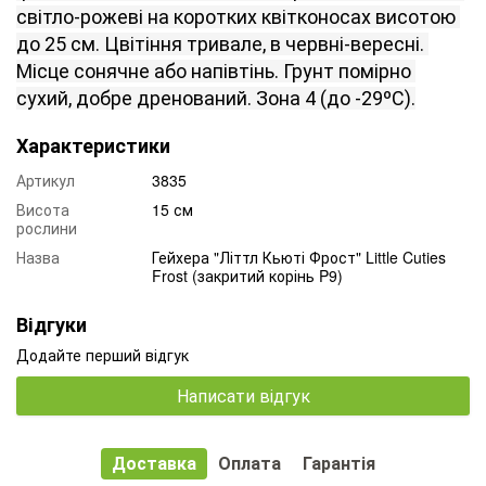
світло
-
рожеві
на
коротких
квітконосах
висотою
до
25
см
.
Цвітіння
тривале
,
в
червні
-
вересні
.
Місце
сонячне
або
напівтінь
.
Грунт
помірно
сухий
,
добре
дренований
.
Зона
4
(
до
-29ºС
)
.
Характеристики
Артикул
3835
Висота
15 см
рослини
Назва
Гейхера "Літтл Кьюті Фрост" Little Cuties
Frost (закритий корінь P9)
Відгуки
Додайте перший відгук
Написати відгук
Доставка
Оплата
Гарантія