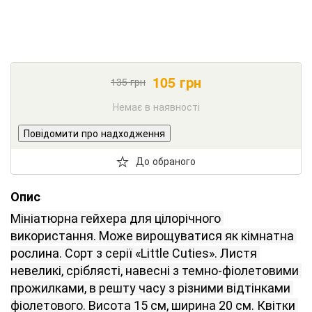
105
грн
135
грн
Немає в наявності
Повідомити про надходження
До обраного
Опис
Мініатюрна
гейхера
для
цілорічного
використання
.
Може
вирощуватися
як
кімнатна 
рослина
.
Сорт
з
серії
«
Little Cuties
»
.
Листя
невеликі
,
сріблясті
,
навесні
з
темно
-
фіолетовими
прожилками
,
в
решту часу
з
різними
відтінками
фіолетового
.
Висота
15
см
,
ширина
20
см
.
Квітки