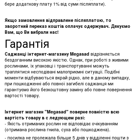
бере додаткову плату 1% від суми післяплати).
Якщо замовлення відправлене післяплатою, то
зворотний переказ коштів оплачує одержувач. Дякуємо
Вам, що Ви вибрали нас!
Гарантія
Саджанці інтернет-магазину Megasad
відрізняється
бездоганним високою якістю. Однак, при роботі з живими
рослинами, їх упаковці і транспортуванні можуть
траплятися несподівані малоприємні ситуації. Подібні
моменти відбуваються вкрай рідко, але в даному випадку,
при пошкодженні або повної загибелі саджанця ми
гарантуємо його безкоштовну заміну або повне повернення
вартості товару.
Інтернет магазин "Megasad" поверне повністю всю
вартість товару в с ледующем разі:
- Якість отриманих рослин не відповідає очікуванням
(отримана рослина гнила, суха або пошкоджена).
- посилка не пролежала більше 5 днів у відділенні пошти з