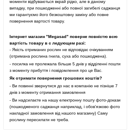
моменти відбуваються вкрай рідко, але в даному
випадку, при пошкодженні або повної загибелі саджанця
ми гарантуємо його безкоштовну заміну або повне
повернення вартості товару.
Інтернет магазин "Megasad" поверне повністю всю
вартість товару в с ледующем разі:
- Якість отриманих рослин не відповідає очікуванням
(отримана рослина гнила, суха або пошкоджена).
- посилка не пролежала більше 5 днів у відділенні пошти
з моменту прибуття і повідомлення про це Вас.
Як отримати повернення грошових коштів?
- Ви повинні звернутися до нас в компанію не пізніше 7
днів з моменту отримання замовлення
- Ви надсилаєте на нашу електронну пошту фото-докази
(пошкодженого саджанця наприклад, і обов'язково фото
накладної замовлення від нашого магазину) Саму
рослину пересилати не треба.