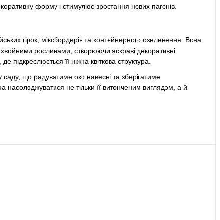
екоративну форму і стимулює зростання нових пагонів.
ійських гірок, міксбордерів та контейнерного озеленення. Вона
 хвойними рослинами, створюючи яскраві декоративні
де підкреслюється її ніжна квіткова структура.
у саду, що радуватиме око навесні та зберігатиме
а насолоджуватися не тільки її витонченим виглядом, а й