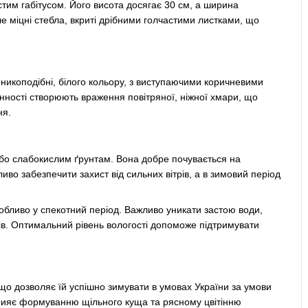
тим габітусом. Його висота досягає 30 см, а ширина
е міцні стебла, вкриті дрібними голчастими листками, що
дзвоникоподібні, білого кольору, з виступаючими коричневими
нності створюють враження повітряної, ніжної хмари, що
ня.
бо слабокислим ґрунтам. Вона добре почувається на
иво забезпечити захист від сильних вітрів, а в зимовий період
обливо у спекотний період. Важливо уникати застою води,
ів. Оптимальний рівень вологості допоможе підтримувати
, що дозволяє їй успішно зимувати в умовах України за умови
сприяє формуванню щільного куща та рясному цвітінню