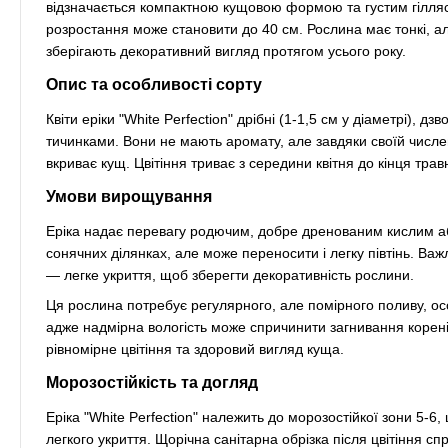
відзначається компактною кущовою формою та густим гілляс
розростання може становити до 40 см. Рослина має тонкі, ал
зберігають декоративний вигляд протягом усього року.
Опис та особливості сорту
Квіти еріки "White Perfection" дрібні (1-1,5 см у діаметрі), 
тичинками. Вони не мають аромату, але завдяки своїй числе
вкриває кущ. Цвітіння триває з середини квітня до кінця трав
Умови вирощування
Еріка надає перевагу родючим, добре дренованим кислим а
сонячних ділянках, але може переносити і легку півтінь. Важл
— легке укриття, щоб зберегти декоративність рослини.
Ця рослина потребує регулярного, але помірного поливу, ос
адже надмірна вологість може спричинити загнивання корен
рівномірне цвітіння та здоровий вигляд куща.
Морозостійкість та догляд
Еріка "White Perfection" належить до морозостійкої зони 5-6
легкого укриття. Щорічна санітарна обрізка після цвітіння 