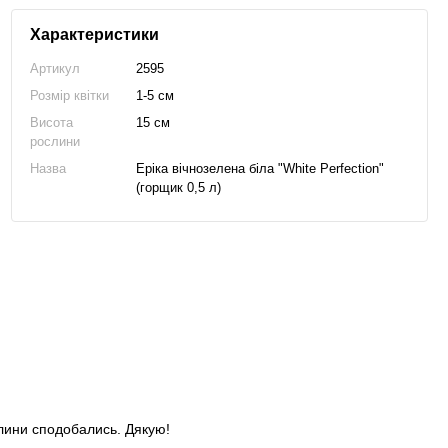
Характеристики
Артикул
2595
Розмір квітки
1-5 см
Висота
15 см
рослини
Назва
Еріка вічнозелена біла "White Perfection"
(горщик 0,5 л)
слини сподобались. Дякую!