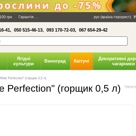
×
100 грн
Гарантія
Упаковка
Оплата і доставка
рус (країна-терорист)
Політика конфіденці
У
16-41,
050 515-46-13,
093 170-72-03,
067 654-29-42
волити
Ягідні
Декоративні дер
Виноград
Квітучі
культури
чагарники
hite Perfection" (горщик 0,5 л)
 Perfection" (горщик 0,5 л)
Написа