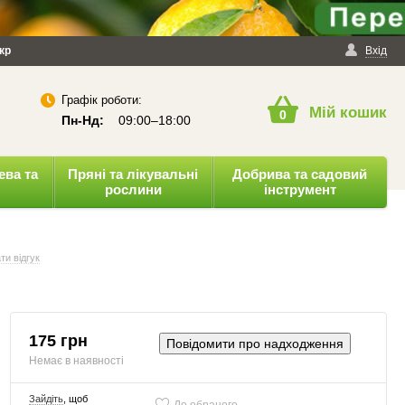
йності
кр
Публічна оферта
Вхід
Графік роботи:
Мій кошик
0
Пн-Нд:
09:00–18:00
ева та
Пряні та лікувальні
Добрива та садовий
рослини
інструмент
ти відгук
175 грн
Повідомити про надходження
Немає в наявності
Зайдіть
, щоб