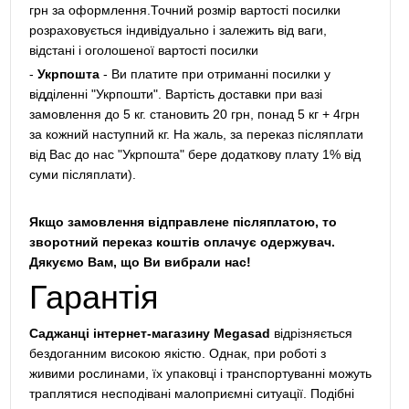
грн за оформлення.Точний розмір вартості посилки
розраховується індивідуально і залежить від ваги,
відстані і оголошеної вартості посилки
-
Укрпошта
- Ви платите при отриманні посилки у
відділенні "Укрпошти". Вартість доставки при вазі
замовлення до 5 кг. становить 20 грн, понад 5 кг + 4грн
за кожний наступний кг. На жаль, за переказ післяплати
від Вас до нас "Укрпошта" бере додаткову плату 1% від
суми післяплати).
Якщо замовлення відправлене післяплатою, то
зворотний переказ коштів оплачує одержувач.
Дякуємо Вам, що Ви вибрали нас!
Гарантія
Саджанці інтернет-магазину Megasad
відрізняється
бездоганним високою якістю. Однак, при роботі з
живими рослинами, їх упаковці і транспортуванні можуть
траплятися несподівані малоприємні ситуації. Подібні