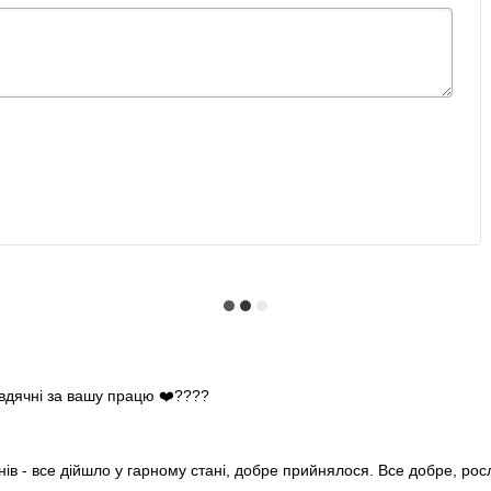
 вдячні за вашу працю ❤️????
нів - все дійшло у гарному стані, добре прийнялося. Все добре, ро