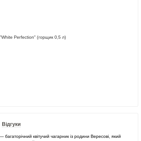
Відгуки
n') — багаторічний квітучий чагарник із родини Вересові, який