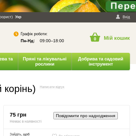
ерорист)
онфіденційності
Укр
Публічна оферта
Вхід
Графік роботи:
Мій кошик
0
Пн-Нд:
09:00–18:00
ева та
Пряні та лікувальні
Добрива та садовий
рослини
інструмент
 корінь)
Написати відгук
75 грн
Повідомити про надходження
Немає в наявності
Зайдіть
, щоб