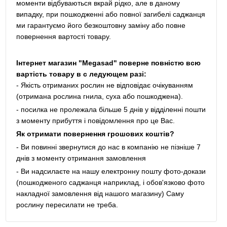
моменти відбуваються вкрай рідко, але в даному
випадку, при пошкодженні або повної загибелі саджанця
ми гарантуємо його безкоштовну заміну або повне
повернення вартості товару.
Інтернет магазин "Megasad" поверне повністю всю
вартість товару в с ледующем разі:
- Якість отриманих рослин не відповідає очікуванням
(отримана рослина гнила, суха або пошкоджена).
- посилка не пролежала більше 5 днів у відділенні пошти
з моменту прибуття і повідомлення про це Вас.
Як отримати повернення грошових коштів?
- Ви повинні звернутися до нас в компанію не пізніше 7
днів з моменту отримання замовлення
- Ви надсилаєте на нашу електронну пошту фото-докази
(пошкодженого саджанця наприклад, і обов'язково фото
накладної замовлення від нашого магазину) Саму
рослину пересилати не треба.