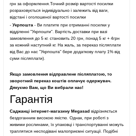
грн за оформлення.Точний розмір вартості посилки
розраховується індивідуально і залежить від ваги,
відстані і оголошеної вартості посилки
-
Укрпошта
- Ви платите при отриманні посилки у
відділенні "Укрпошти". Вартість доставки при вазі
замовлення до 5 кг. становить 20 грн, понад 5 кг + 4грн
за кожний наступний кг. На жаль, за переказ післяплати
від Вас до нас "Укрпошта" бере додаткову плату 1% від
суми післяплати).
Якщо замовлення відправлене післяплатою, то
зворотний переказ коштів оплачує одержувач.
Дякуємо Вам, що Ви вибрали нас!
Гарантія
Саджанці інтернет-магазину Megasad
відрізняється
бездоганним високою якістю. Однак, при роботі з
живими рослинами, їх упаковці і транспортуванні можуть
траплятися несподівані малоприємні ситуації. Подібні