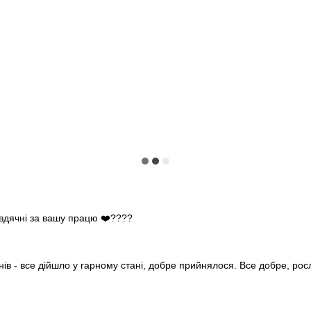
 вдячні за вашу працю ❤️????
нів - все дійшло у гарному стані, добре прийнялося. Все добре, ро