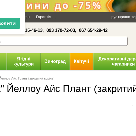
×
Даруємо 100 грн
Гарантія
Упаковка
Оплата і доставка
рус (країна-т
Політика к
16-41,
050 515-46-13,
093 170-72-03,
067 654-29-42
волити
Ягідні
Декоративні дер
Виноград
Квітучі
культури
чагарники
 Йеллоу Айс Плант (закритий корінь)
t" Йеллоу Айс Плант (закритий