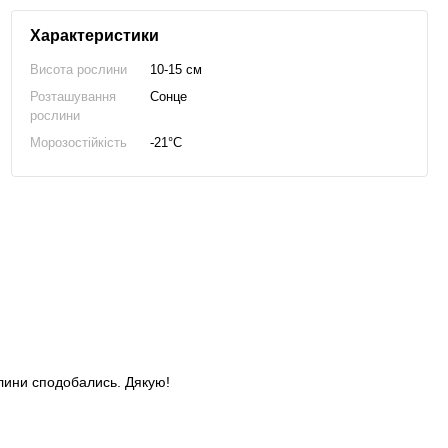
Характеристики
Висота рослини
10-15 см
Розташування
Сонце
рослини
Морозостійкість
-21°C
слини сподобались. Дякую!