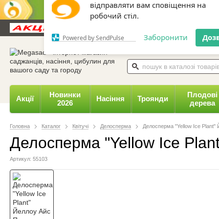
Дозвольте сайту megasad.net
відправляти вам сповіщення на
Новини та статті
Каталог
Контакти
Відгуки
робочий стіл.
0 800 332-015,
067 654-
Заборонити
Доз
Powered by SendPulse
Новинки
Плодові
Акції
Насіння
Троянди
2026
дерева
Головна
Каталог
Квітучі
Делосперма
Делосперма "Yellow Ice Plant"
Делосперма "Yellow Ice Plan
Артикул: 55103