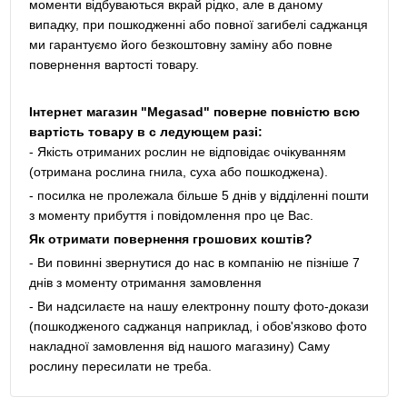
моменти відбуваються вкрай рідко, але в даному
випадку, при пошкодженні або повної загибелі саджанця
ми гарантуємо його безкоштовну заміну або повне
повернення вартості товару.
Інтернет магазин "Megasad" поверне повністю всю
вартість товару в с ледующем разі:
- Якість отриманих рослин не відповідає очікуванням
(отримана рослина гнила, суха або пошкоджена).
- посилка не пролежала більше 5 днів у відділенні пошти
з моменту прибуття і повідомлення про це Вас.
Як отримати повернення грошових коштів?
- Ви повинні звернутися до нас в компанію не пізніше 7
днів з моменту отримання замовлення
- Ви надсилаєте на нашу електронну пошту фото-докази
(пошкодженого саджанця наприклад, і обов'язково фото
накладної замовлення від нашого магазину) Саму
рослину пересилати не треба.