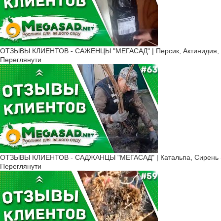
ОТЗЫВЫ КЛИЕНТОВ - САЖЕНЦЫ "МЕГАСАД" | Персик, Актинидия, Ж
Переглянути
ОТЗЫВЫ КЛИЕНТОВ - САДЖАНЦЫ "МЕГАСАД" | Катальпа, Сирень -
Переглянути