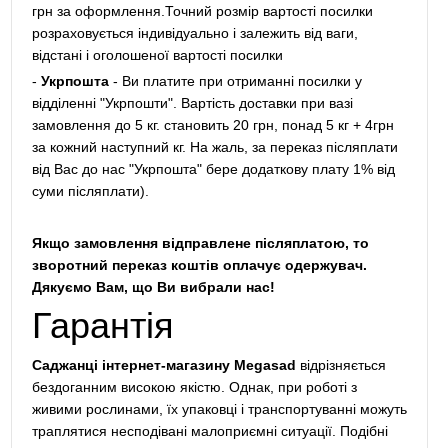
грн за оформлення.Точний розмір вартості посилки
розраховується індивідуально і залежить від ваги,
відстані і оголошеної вартості посилки
-
Укрпошта
- Ви платите при отриманні посилки у
відділенні "Укрпошти". Вартість доставки при вазі
замовлення до 5 кг. становить 20 грн, понад 5 кг + 4грн
за кожний наступний кг. На жаль, за переказ післяплати
від Вас до нас "Укрпошта" бере додаткову плату 1% від
суми післяплати).
Якщо замовлення відправлене післяплатою, то
зворотний переказ коштів оплачує одержувач.
Дякуємо Вам, що Ви вибрали нас!
Гарантія
Саджанці інтернет-магазину Megasad
відрізняється
бездоганним високою якістю. Однак, при роботі з
живими рослинами, їх упаковці і транспортуванні можуть
траплятися несподівані малоприємні ситуації. Подібні