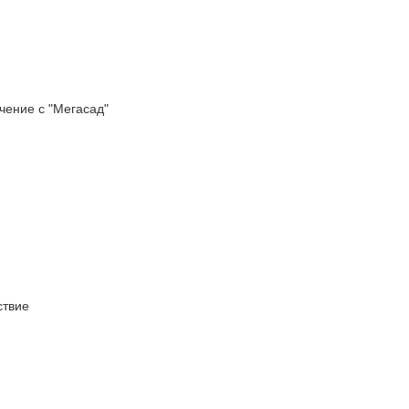
ение с "Мегасад"
твие