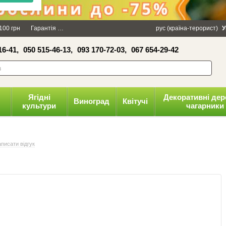
×
100 грн
Гарантія
Упаковка
Оплата і доставка
рус (країна-терорист)
Політика конфіденці
У
16-41,
050 515-46-13,
093 170-72-03,
067 654-29-42
волити
Ягідні
Декоративні дер
Виноград
Квітучі
культури
чагарники
писати відгук