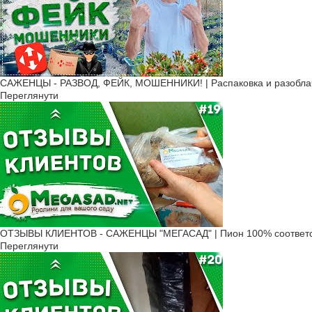
САЖЕНЦЫ - РАЗВОД, ФЕЙК, МОШЕННИКИ! | Распаковка и разоблач
Переглянути
ОТЗЫВЫ КЛИЕНТОВ - САЖЕНЦЫ "МЕГАСАД" | Пион 100% соответс
Переглянути