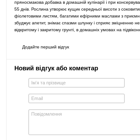
пряносмакова добавка в домашній кулінарії і при консервуван
55 днів. Рослина утворює кущик середньої висоти з сокови
фіолетовими листям, багатими ефірними маслами з приємним
збуджує апетит, знімає спазми шлунку і сприяє зміцненню не
відкритому і закритому грунті, в домашніх умовах на підвікон
Додайте перший відгук
Новий відгук або коментар