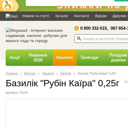
Дозвольте сайту megasad.net
відправляти вам сповіщення на
Новини та статті
Каталог
Контакти
Відгуки
Даруємо 
робочий стіл.
0 800 332-015,
067 654-
Заборонити
Доз
Powered by SendPulse
Новинки
Плодові
Акції
Насіння
Троянди
2026
дерева
Головна
Каталог
Насіння
Базилік
Базилік "Рубін Каїра" 0,25г
Базилік "Рубін Каїра" 0,25г
На
Артикул: 70163