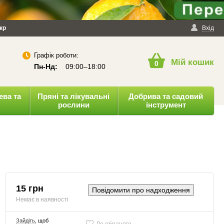
йності
кр
Публічна оферта
Вхід
Графік роботи:
Мій кошик
0
Пн-Нд:
09:00–18:00
ева та
Пряні та лікувальні
Добрива та садовий
рослини
інструмент
15 грн
Повідомити про надходження
Немає в наявності
Зайдіть
, щоб