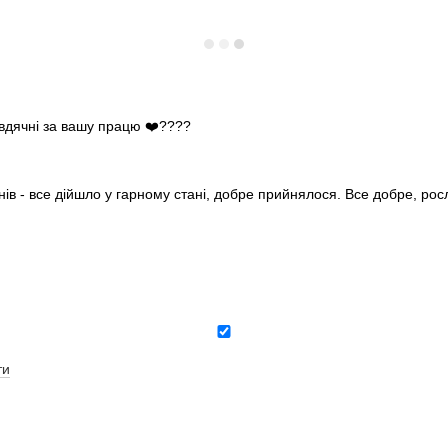
 вдячні за вашу працю ❤️????
нів - все дійшло у гарному стані, добре прийнялося. Все добре, ро
ти