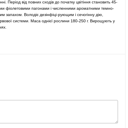
ні. Період від повних сходів до початку цвітіння становить 45-
тими фіолетовими пагонами і численними ароматними темно-
 запахом. Володіє дезінфіці-рующим і сечогінну дію,
рвової системи. Маса однієї рослини 180-250 г. Вирощують у
нях.