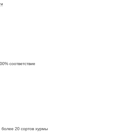
ти
0% соответствие
олее 20 сортов хурмы