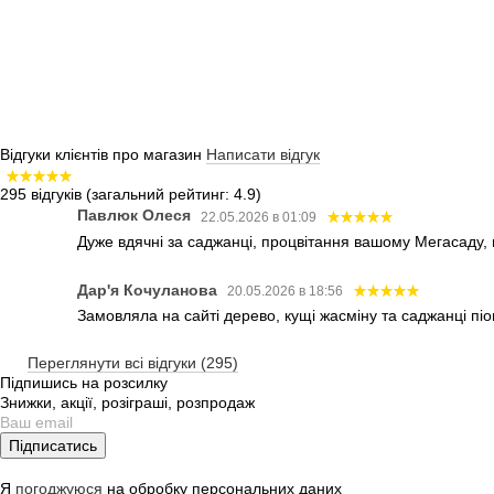
Відгуки клієнтів про магазин
Написати відгук
295 відгуків
(загальний рейтинг: 4.9)
Павлюк Олеся
22.05.2026 в 01:09
Дуже вдячні за саджанці, процвітання вашому Мегасаду,
Дар'я Кочуланова
20.05.2026 в 18:56
Замовляла на сайті дерево, кущі жасміну та саджанці піо
Переглянути всі відгуки (295)
Підпишись на розсилку
Знижки, акції, розіграші, розпродаж
Підписатись
Я
погоджуюся
на обробку персональних даних