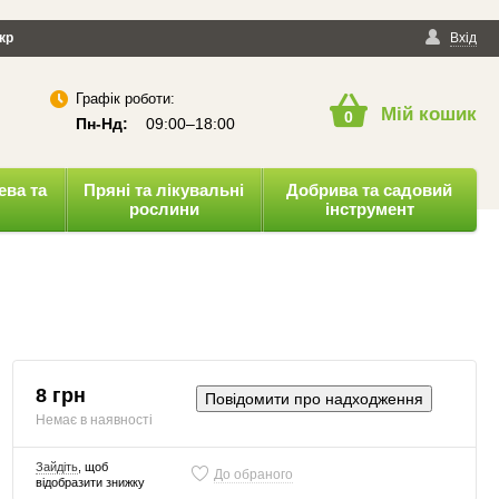
йності
кр
Публічна оферта
Вхід
Графік роботи:
Мій кошик
0
Пн-Нд:
09:00–18:00
ева та
Пряні та лікувальні
Добрива та садовий
рослини
інструмент
8 грн
Повідомити про надходження
Немає в наявності
Зайдіть
, щоб
До обраного
відобразити знижку