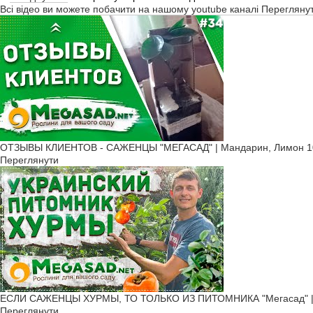
Всі відео ви можете побачити на нашому youtube каналі
Перегляну
ОТЗЫВЫ КЛИЕНТОВ - САЖЕНЦЫ "МЕГАСАД" | Мандарин, Лимон 10
Переглянути
ЕСЛИ САЖЕНЦЫ ХУРМЫ, ТО ТОЛЬКО ИЗ ПИТОМНИКА "Мегасад" | б
Переглянути