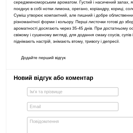
середземноморським ароматом. Густий і насичений запах, як
поєднує в собі нотки лимона, орегано, коріандру, кориці, со
Суміш утворює компактний, але пишний і добре облиственний
різноманітної форми і кольору. Перші листочки готові до збор
ароматності досягають через 35-45 днів. При достатньому осві
свіжому і сушеному вигляді, для додання смаку соусів, супів 
піднімають настрій, знімають втому, тривогу і депресії.
Додайте перший відгук
Новий відгук або коментар