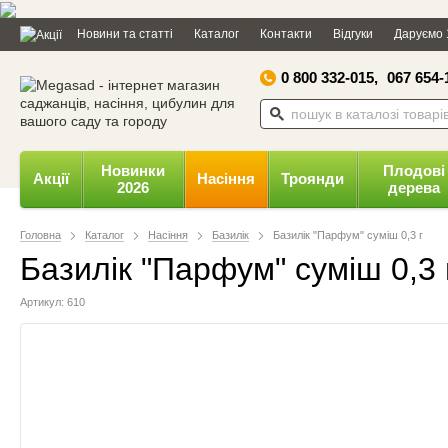
Дозвольте сайту megasad.net
Новини та статті
Каталог
Контакти
Відгуки
Даруємо 
відправляти вам сповіщення на
робочий стіл.
0 800 332-015,
067 654-
Заборонити
Доз
Powered by SendPulse
Новинки
Плодові
Акції
Насіння
Троянди
2026
дерева
Головна
Каталог
Насіння
Базилік
Базилік "Парфум" суміш 0,3 г
Базилік "Парфум" суміш 0,3 
Артикул: 610