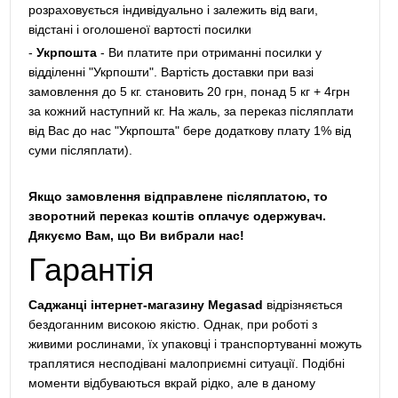
розраховується індивідуально і залежить від ваги,
відстані і оголошеної вартості посилки
-
Укрпошта
- Ви платите при отриманні посилки у
відділенні "Укрпошти". Вартість доставки при вазі
замовлення до 5 кг. становить 20 грн, понад 5 кг + 4грн
за кожний наступний кг. На жаль, за переказ післяплати
від Вас до нас "Укрпошта" бере додаткову плату 1% від
суми післяплати).
Якщо замовлення відправлене післяплатою, то
зворотний переказ коштів оплачує одержувач.
Дякуємо Вам, що Ви вибрали нас!
Гарантія
Саджанці інтернет-магазину Megasad
відрізняється
бездоганним високою якістю. Однак, при роботі з
живими рослинами, їх упаковці і транспортуванні можуть
траплятися несподівані малоприємні ситуації. Подібні
моменти відбуваються вкрай рідко, але в даному