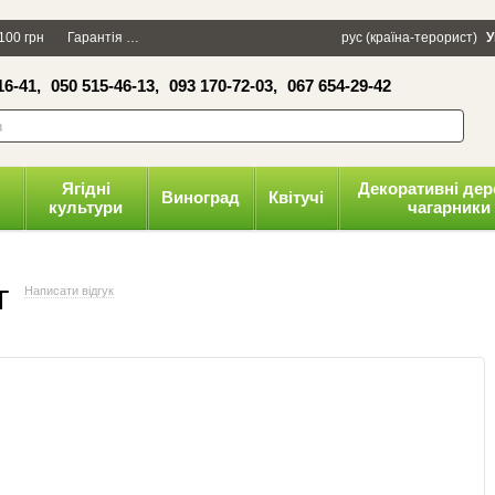
×
100 грн
Гарантія
Упаковка
Оплата і доставка
рус (країна-терорист)
Політика конфіденці
У
16-41,
050 515-46-13,
093 170-72-03,
067 654-29-42
волити
Ягідні
Декоративні дер
Виноград
Квітучі
культури
чагарники
г
Написати відгук