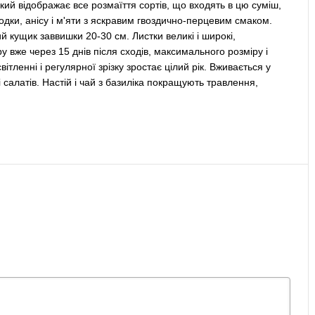
ий відображає все розмаїття сортів, що входять в цю суміш,
лодки, анісу і м'яти з яскравим гвоздично-перцевим смаком.
 кущик заввишки 20-30 см. Листки великі і широкі,
у вже через 15 днів після сходів, максимального розміру і
тленні і регулярної зрізку зростає цілий рік. Вживається у
і салатів. Настій і чай з базиліка покращують травлення,