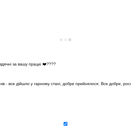
 вдячні за вашу працю ❤️????
нів - все дійшло у гарному стані, добре прийнялося. Все добре, ро