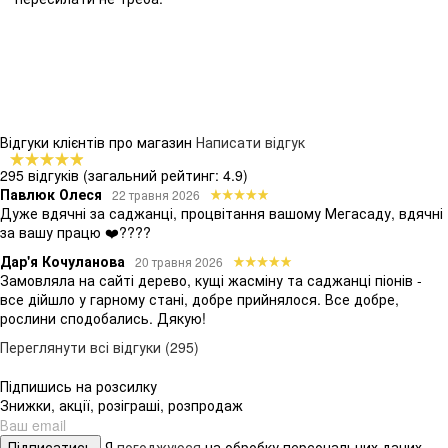
Відгуки клієнтів про магазин
Написати відгук
295 відгуків
(загальний рейтинг: 4.9)
Павлюк Олеся
22 травня 2026
Дуже вдячні за саджанці, процвітання вашому Мегасаду, вдячні
за вашу працю ❤️????
Дар'я Кочуланова
20 травня 2026
Замовляла на сайті дерево, кущі жасміну та саджанці піонів -
все дійшло у гарному стані, добре прийнялося. Все добре,
рослини сподобались. Дякую!
Переглянути всі відгуки (295)
Підпишись на розсилку
Знижки, акції, розіграші, розпродаж
Підписатись
Я
погоджуюся
на обробку персональних даних