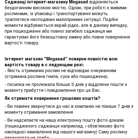
Саджанці інтернет-магазину Megasad
відрізняється
бездоганним високою якістю. Однак, при роботі з живими
рослинами, їх упаковці і транспортуванні можуть
траплятися несподівані малоприємні ситуації. Подібні
моменти відбуваються вкрай рідко, але в даному випадку,
при пошкодженні або повної загибелі саджанця ми
гарантуємо його безкоштовну заміну або повне повернення
вартості товару.
Інтернет магазин "Megasad" поверне повністю всю
вартість товару в с ледующем разі:
- Якість отриманих рослин не відповідає очікуванням
(отримана рослина гнила, суха або пошкоджена).
- посилка не пролежала більше 5 днів у відділенні пошти з
моменту прибуття і повідомлення про це Вас.
Як отримати повернення грошових коштів?
- Ви повинні звернутися до нас в компанію не пізніше 7 днів з
моменту отримання замовлення
- Ви надсилаєте на нашу електронну пошту фото-докази
(пошкодженого саджанця наприклад, і обов'язково фото
накладної замовлення від нашого магазину) Саму рослину
пересилати не треба.