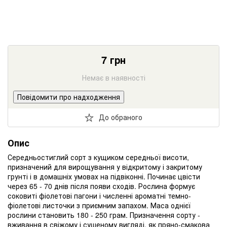
7
грн
Немає в наявності
Повідомити про надходження
До обраного
Опис
Середньостиглий сорт з кущиком середньої висоти,
призначений для вирощування у відкритому і закритому
грунті і в домашніх умовах на підвіконні. Починає цвісти
через 65 - 70 днів після появи сходів. Рослина формує
соковиті фіолетові пагони і численні ароматні темно-
фіолетові листочки з приємним запахом. Маса однієї
рослини становить 180 - 250 грам. Призначення сорту -
вживання в свіжому і сушеному вигляді, як пряно-смакова