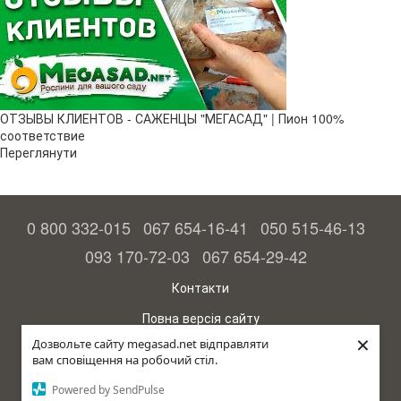
ОТЗЫВЫ КЛИЕНТОВ - САЖЕНЦЫ "МЕГАСАД" | Пион 100%
соответствие
Переглянути
0 800 332-015
067 654-16-41
050 515-46-13
093 170-72-03
067 654-29-42
Контакти
Повна версія сайту
×
Дозвольте сайту megasad.net відправляти
© 2015—2026
вам сповіщення на робочий стіл.
Megasad – гарантія високого врожаю
Powered by SendPulse
рус (країна-терорист)