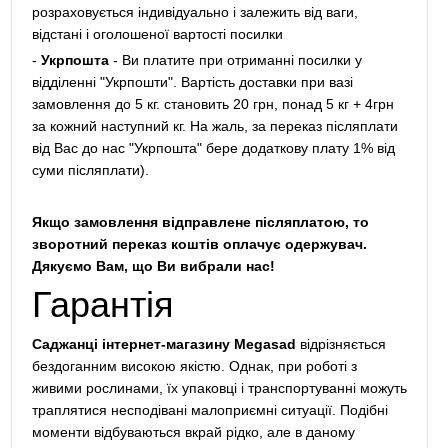
розраховується індивідуально і залежить від ваги,
відстані і оголошеної вартості посилки
-
Укрпошта
- Ви платите при отриманні посилки у
відділенні "Укрпошти". Вартість доставки при вазі
замовлення до 5 кг. становить 20 грн, понад 5 кг + 4грн
за кожний наступний кг. На жаль, за переказ післяплати
від Вас до нас "Укрпошта" бере додаткову плату 1% від
суми післяплати).
Якщо замовлення відправлене післяплатою, то
зворотний переказ коштів оплачує одержувач.
Дякуємо Вам, що Ви вибрали нас!
Гарантія
Саджанці інтернет-магазину Megasad
відрізняється
бездоганним високою якістю. Однак, при роботі з
живими рослинами, їх упаковці і транспортуванні можуть
траплятися несподівані малоприємні ситуації. Подібні
моменти відбуваються вкрай рідко, але в даному