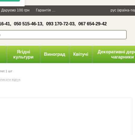
×
Даруємо 100 грн
Гарантія
Упаковка
Оплата і доставка
рус (країна-т
Політика к
16-41,
050 515-46-13,
093 170-72-03,
067 654-29-42
волити
Ягідні
Декоративні дер
Виноград
Квітучі
культури
чагарники
net 1 шт
писати відгук