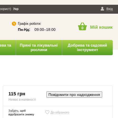
ерорист)
онфіденційності
Укр
Публічна оферта
Вхід
Графік роботи:
Мій кошик
0
Пн-Нд:
09:00–18:00
ева та
Пряні та лікувальні
Добрива та садовий
рослини
інструмент
115 грн
Повідомити про надходження
Немає в наявності
Зайдіть
, щоб
До обраного
відобразити знижку