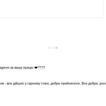
 вдячні за вашу працю ❤️????
нів - все дійшло у гарному стані, добре прийнялося. Все добре, ро