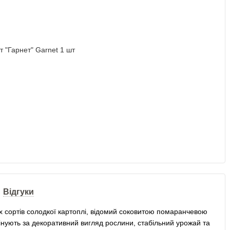
Відгуки
х сортів солодкої картоплі, відомий соковитою помаранчевою
нують за декоративний вигляд рослини, стабільний урожай та