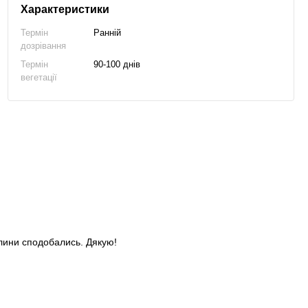
Характеристики
Термін
Ранній
дозрівання
Термін
90-100 днів
вегетації
слини сподобались. Дякую!