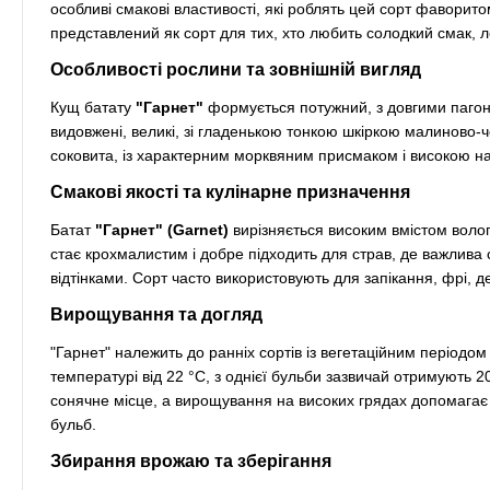
особливі смакові властивості, які роблять цей сорт фаворито
представлений як сорт для тих, хто любить солодкий смак, ле
Особливості рослини та зовнішній вигляд
Кущ батату
"Гарнет"
формується потужний, з довгими пагон
видовжені, великі, зі гладенькою тонкою шкіркою малиново-ч
соковита, із характерним морквяним присмаком і високою н
Смакові якості та кулінарне призначення
Батат
"Гарнет" (Garnet)
вирізняється високим вмістом волог
стає крохмалистим і добре підходить для страв, де важлива 
відтінками. Сорт часто використовують для запікання, фрі, д
Вирощування та догляд
"Гарнет" належить до ранніх сортів із вегетаційним період
температурі від 22 °C, з однієї бульби зазвичай отримують 
сонячне місце, а вирощування на високих грядах допомагає 
бульб.
Збирання врожаю та зберігання