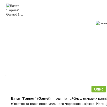
Опис
Батат
"Гарнет" (Garnet)
— один із найбільш яскравих ранні
м’якоттю та насиченою малиново-червоною шкіркою. Його ці