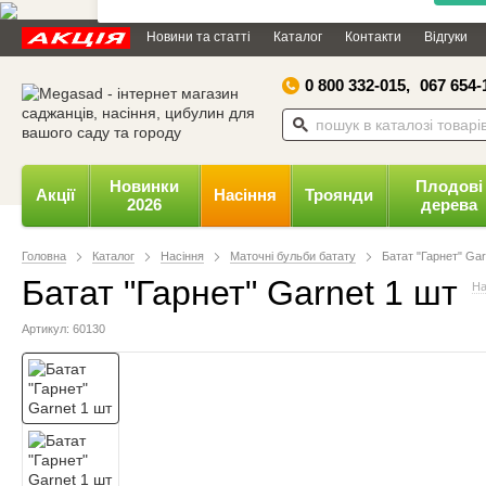
Дозвольте сайту megasad.net
Новини та статті
Каталог
Контакти
Відгуки
відправляти вам сповіщення на
робочий стіл.
0 800 332-015,
067 654-
Заборонити
Доз
Powered by SendPulse
Новинки
Плодові
Акції
Насіння
Троянди
2026
дерева
Головна
Каталог
Насіння
Маточні бульби батату
Батат "Гарнет" Gar
Батат "Гарнет" Garnet 1 шт
На
Артикул: 60130