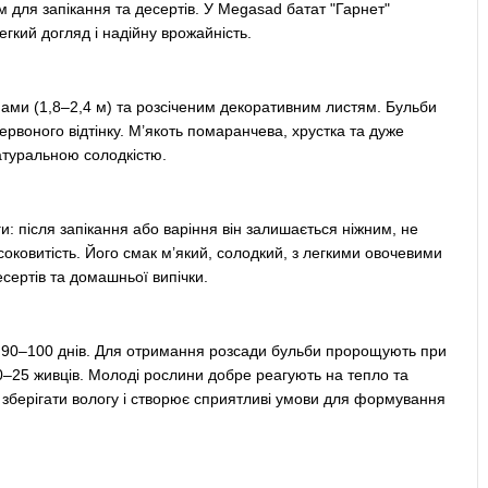
м для запікання та десертів. У Megasad батат "Гарнет"
гкий догляд і надійну врожайність.
ами (1,8–2,4 м) та розсіченим декоративним листям. Бульби
ервоного відтінку. М’якоть помаранчева, хрустка та дуже
атуральною солодкістю.
и: після запікання або варіння він залишається ніжним, не
соковитість. Його смак м’який, солодкий, з легкими овочевими
есертів та домашньої випічки.
ом 90–100 днів. Для отримання розсади бульби пророщують при
20–25 живців. Молоді рослини добре реагують на тепло та
зберігати вологу і створює сприятливі умови для формування