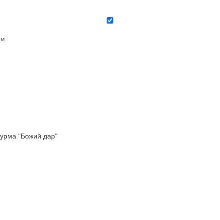
ти
урма "Божий дар"