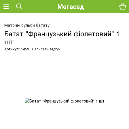
Мегасад
О
Маточні бульби батату
Батат "Французький фіолетовий" 1
шт
Артикул: 1453
Написати відгук