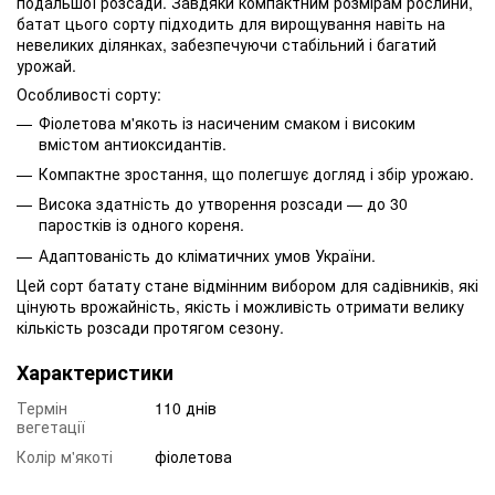
подальшої розсади. Завдяки компактним розмірам рослини,
батат цього сорту підходить для вирощування навіть на
невеликих ділянках, забезпечуючи стабільний і багатий
урожай.
Особливості сорту:
Фіолетова м'якоть із насиченим смаком і високим
вмістом антиоксидантів.
Компактне зростання, що полегшує догляд і збір урожаю.
Висока здатність до утворення розсади — до 30
паростків із одного кореня.
Адаптованість до кліматичних умов України.
Цей сорт батату стане відмінним вибором для садівників, які
цінують врожайність, якість і можливість отримати велику
кількість розсади протягом сезону.
Характеристики
Термін
110 днів
вегетації
Колір м'якоті
фіолетова