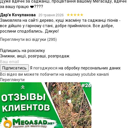
Дуже вдячні за саджанці, процвітання вашому Мегасаду, вдячні
за вашу працю ❤️????
Дар'я Кочуланова
20 травня 2026
Замовляла на сайті дерево, кущі жасміну та саджанці піонів -
все дійшло у гарному стані, добре прийнялося. Все добре,
рослини сподобались. Дякую!
Переглянути всі відгуки (295)
Підпишись на розсилку
Знижки, акції, розіграші, розпродаж
Підписатись
Я
погоджуюся
на обробку персональних даних
Всі відео ви можете побачити на нашому youtube каналі
Переглянути