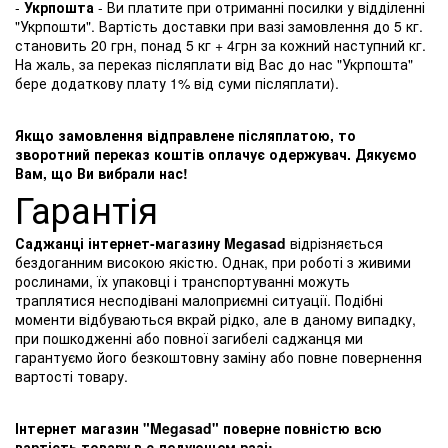
-
Укрпошта
- Ви платите при отриманні посилки у відділенні
"Укрпошти". Вартість доставки при вазі замовлення до 5 кг.
становить 20 грн, понад 5 кг + 4грн за кожний наступний кг.
На жаль, за переказ післяплати від Вас до нас "Укрпошта"
бере додаткову плату 1% від суми післяплати).
Якщо замовлення відправлене післяплатою, то
зворотний переказ коштів оплачує одержувач. Дякуємо
Вам, що Ви вибрали нас!
Гарантія
Саджанці інтернет-магазину Megasad
відрізняється
бездоганним високою якістю. Однак, при роботі з живими
рослинами, їх упаковці і транспортуванні можуть
траплятися несподівані малоприємні ситуації. Подібні
моменти відбуваються вкрай рідко, але в даному випадку,
при пошкодженні або повної загибелі саджанця ми
гарантуємо його безкоштовну заміну або повне повернення
вартості товару.
Інтернет магазин "Megasad" поверне повністю всю
вартість товару в с ледующем разі: