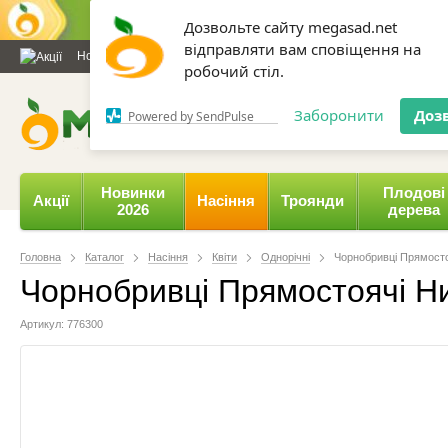
Дозвольте сайту megasad.net
відправляти вам сповіщення на
Новини та статті
Каталог
Контакти
Відгуки
Даруємо 
робочий стіл.
0 800 332-015,
067 654-
Заборонити
Доз
Powered by SendPulse
Новинки
Плодові
Акції
Насіння
Троянди
2026
дерева
Головна
Каталог
Насіння
Квіти
Однорічні
Чорнобривці Прямостоя
Чорнобривці Прямостоячі Ни
Артикул: 776300