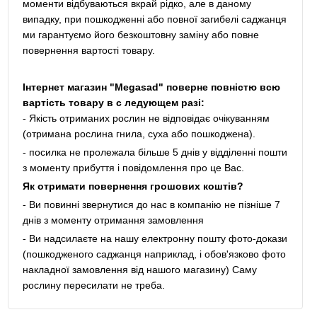
моменти відбуваються вкрай рідко, але в даному
випадку, при пошкодженні або повної загибелі саджанця
ми гарантуємо його безкоштовну заміну або повне
повернення вартості товару.
Інтернет магазин "Megasad" поверне повністю всю
вартість товару в с ледующем разі:
- Якість отриманих рослин не відповідає очікуванням
(отримана рослина гнила, суха або пошкоджена).
- посилка не пролежала більше 5 днів у відділенні пошти
з моменту прибуття і повідомлення про це Вас.
Як отримати повернення грошових коштів?
- Ви повинні звернутися до нас в компанію не пізніше 7
днів з моменту отримання замовлення
- Ви надсилаєте на нашу електронну пошту фото-докази
(пошкодженого саджанця наприклад, і обов'язково фото
накладної замовлення від нашого магазину) Саму
рослину пересилати не треба.