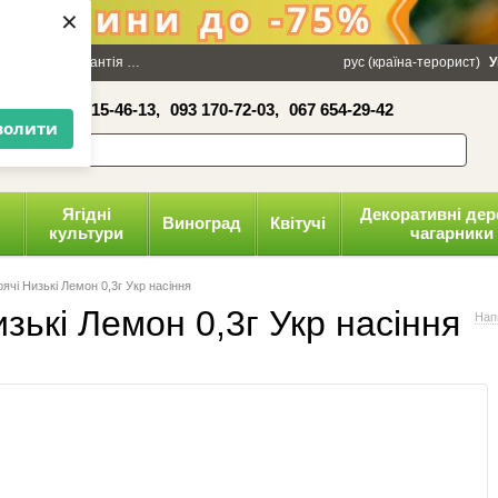
×
100 грн
Гарантія
Упаковка
Оплата і доставка
рус (країна-терорист)
Політика конфіденці
У
16-41,
050 515-46-13,
093 170-72-03,
067 654-29-42
волити
Ягідні
Декоративні дер
Виноград
Квітучі
культури
чагарники
чі Низькі Лемон 0,3г Укр насіння
зькі Лемон 0,3г Укр насіння
Нап