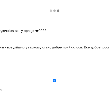
 вдячні за вашу працю ❤️????
нів - все дійшло у гарному стані, добре прийнялося. Все добре, ро
ти