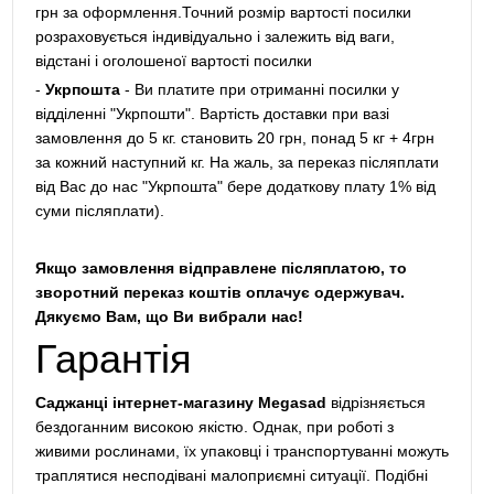
грн за оформлення.Точний розмір вартості посилки
розраховується індивідуально і залежить від ваги,
відстані і оголошеної вартості посилки
-
Укрпошта
- Ви платите при отриманні посилки у
відділенні "Укрпошти". Вартість доставки при вазі
замовлення до 5 кг. становить 20 грн, понад 5 кг + 4грн
за кожний наступний кг. На жаль, за переказ післяплати
від Вас до нас "Укрпошта" бере додаткову плату 1% від
суми післяплати).
Якщо замовлення відправлене післяплатою, то
зворотний переказ коштів оплачує одержувач.
Дякуємо Вам, що Ви вибрали нас!
Гарантія
Саджанці інтернет-магазину Megasad
відрізняється
бездоганним високою якістю. Однак, при роботі з
живими рослинами, їх упаковці і транспортуванні можуть
траплятися несподівані малоприємні ситуації. Подібні