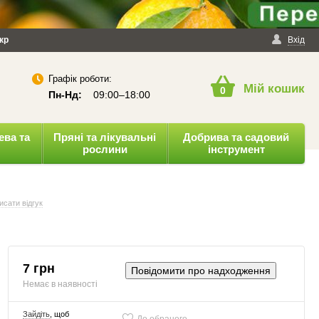
йності
кр
Публічна оферта
Вхід
Графік роботи:
Мій кошик
0
Пн-Нд:
09:00–18:00
ева та
Пряні та лікувальні
Добрива та садовий
рослини
інструмент
исати відгук
7 грн
Повідомити про надходження
Немає в наявності
Зайдіть
, щоб