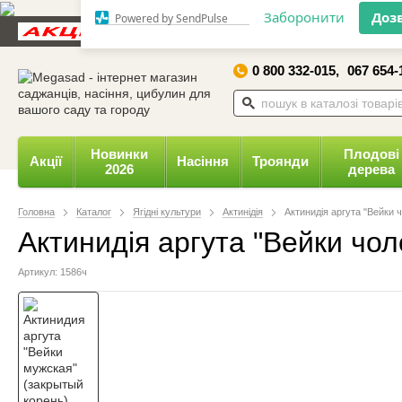
Дозвольте сайту megasad.net
Новини та статті
Каталог
Контакти
Відгуки
відправляти вам сповіщення на
робочий стіл.
0 800 332-015,
067 654-
Заборонити
Доз
Powered by SendPulse
Новинки
Плодові
Акції
Насіння
Троянди
2026
дерева
Головна
Каталог
Ягідні культури
Актинідія
Актинидія аргута "Вейки ч
Актинидія аргута "Вейки чол
Артикул: 1586ч