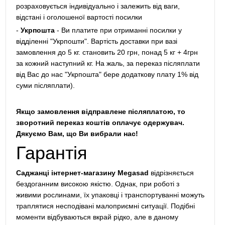
розраховується індивідуально і залежить від ваги,
відстані і оголошеної вартості посилки
-
Укрпошта
- Ви платите при отриманні посилки у
відділенні "Укрпошти". Вартість доставки при вазі
замовлення до 5 кг. становить 20 грн, понад 5 кг + 4грн
за кожний наступний кг. На жаль, за переказ післяплати
від Вас до нас "Укрпошта" бере додаткову плату 1% від
суми післяплати).
Якщо замовлення відправлене післяплатою, то
зворотний переказ коштів оплачує одержувач.
Дякуємо Вам, що Ви вибрали нас!
Гарантія
Саджанці інтернет-магазину Megasad
відрізняється
бездоганним високою якістю. Однак, при роботі з
живими рослинами, їх упаковці і транспортуванні можуть
траплятися несподівані малоприємні ситуації. Подібні
моменти відбуваються вкрай рідко, але в даному