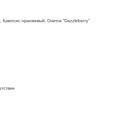
ампсис оранжевый, Очиток "Dazzleberry"
тствие