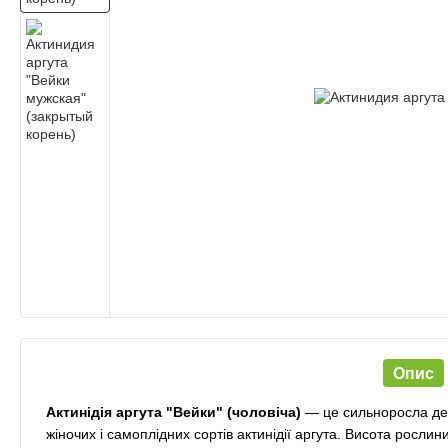
Опис
Актинідія аргута "Вейки" (чоловіча)
— це сильноросла деко
жіночих і самоплідних сортів актинідії аргута. Висота рослин