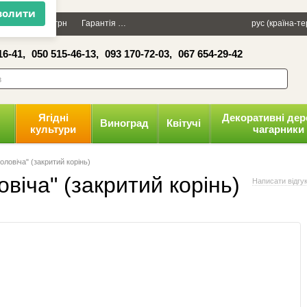
×
Даруємо 100 грн
Гарантія
Упаковка
Оплата і доставка
рус (країна-т
Політика к
16-41,
050 515-46-13,
093 170-72-03,
067 654-29-42
волити
Ягідні
Декоративні дер
Виноград
Квітучі
культури
чагарники
оловіча" (закритий корінь)
овіча" (закритий корінь)
Написати відгу