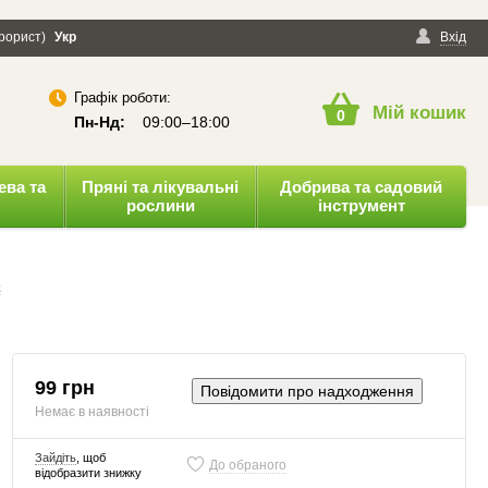
ерорист)
онфіденційності
Укр
Публічна оферта
Вхід
Графік роботи:
Мій кошик
0
Пн-Нд:
09:00–18:00
ева та
Пряні та лікувальні
Добрива та садовий
рослини
інструмент
к
99 грн
Повідомити про надходження
Немає в наявності
Зайдіть
, щоб
До обраного
відобразити знижку