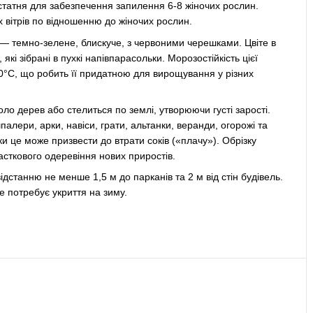
статня для забезпечення запилення 6-8 жіночих рослин.
вітрів по відношенню до жіночих рослин.
 — темно-зелене, блискуче, з червоними черешками. Цвіте в
кі зібрані в пухкі напівпарасольки. Морозостійкість цієї
°C, що робить її придатною для вирощування у різних
оло дерев або стелиться по землі, утворюючи густі зарості.
лери, арки, навіси, грати, альтанки, веранди, огорожі та
и це може призвести до втрати соків («плачу»). Обрізку
асткового одеревіння нових приростів.
дстанню не менше 1,5 м до парканів та 2 м від стін будівель.
е потребує укриття на зиму.