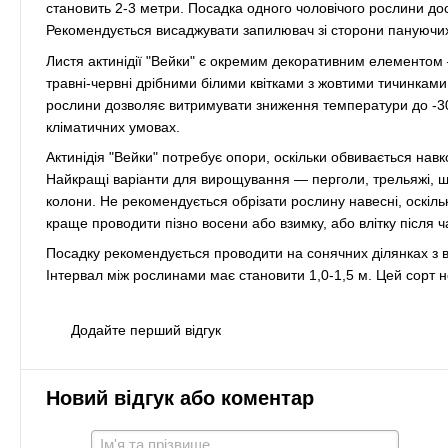
становить 2-3 метри. Посадка одного чоловічого рослини до
Рекомендується висаджувати запилювач зі сторони пануючих 
Листя актинідії "Вейки" є окремим декоративним елементом
травні-червні дрібними білими квітками з жовтими тичинками, я
рослини дозволяє витримувати зниження температури до -30
кліматичних умовах.
Актинідія "Вейки" потребує опори, оскільки обвивається навк
Найкращі варіанти для вирощування — перголи, трельяжі, шпа
колони. Не рекомендується обрізати рослину навесні, оскільк
краще проводити пізно восени або взимку, або влітку після ч
Посадку рекомендується проводити на сонячних ділянках з ві
Інтервал між рослинами має становити 1,0-1,5 м. Цей сорт н
Додайте перший відгук
Новий відгук або коментар