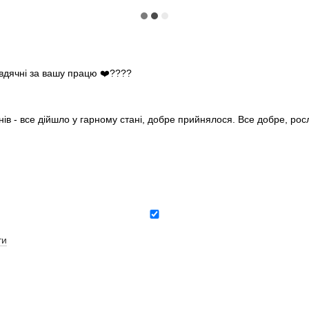
 вдячні за вашу працю ❤️????
нів - все дійшло у гарному стані, добре прийнялося. Все добре, ро
ти