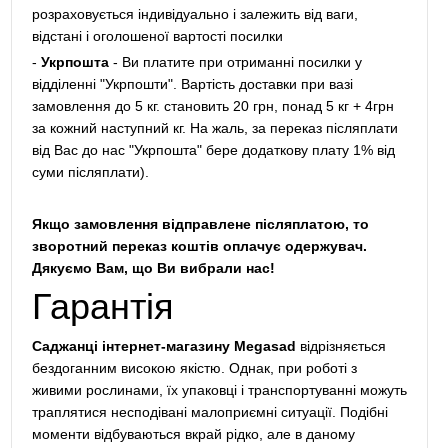
розраховується індивідуально і залежить від ваги,
відстані і оголошеної вартості посилки
-
Укрпошта
- Ви платите при отриманні посилки у
відділенні "Укрпошти". Вартість доставки при вазі
замовлення до 5 кг. становить 20 грн, понад 5 кг + 4грн
за кожний наступний кг. На жаль, за переказ післяплати
від Вас до нас "Укрпошта" бере додаткову плату 1% від
суми післяплати).
Якщо замовлення відправлене післяплатою, то
зворотний переказ коштів оплачує одержувач.
Дякуємо Вам, що Ви вибрали нас!
Гарантія
Саджанці інтернет-магазину Megasad
відрізняється
бездоганним високою якістю. Однак, при роботі з
живими рослинами, їх упаковці і транспортуванні можуть
траплятися несподівані малоприємні ситуації. Подібні
моменти відбуваються вкрай рідко, але в даному