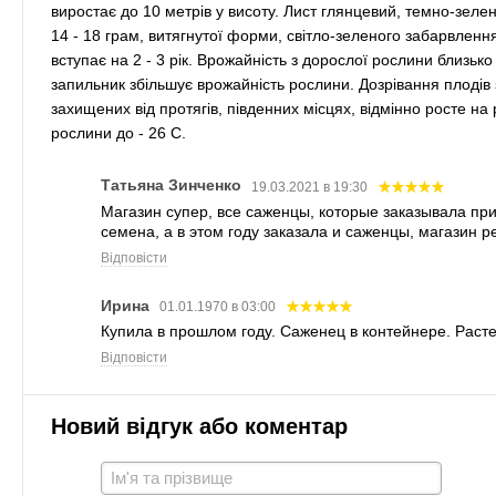
виростає до 10 метрів у висоту. Лист глянцевий, темно-зел
14 - 18 грам, витягнутої форми, світло-зеленого забарвлен
вступає на 2 - 3 рік. Врожайність з дорослої рослини близько
запильник збільшує врожайність рослини. Дозрівання плодів 
захищених від протягів, південних місцях, відмінно росте на
рослини до - 26 С.
Татьяна Зинченко
19.03.2021 в 19:30
Магазин супер, все саженцы, которые заказывала пр
семена, а в этом году заказала и саженцы, магазин 
Відповісти
Ирина
01.01.1970 в 03:00
Купила в прошлом году. Саженец в контейнере. Растет
Відповісти
Новий відгук або коментар