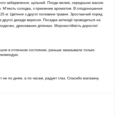
еного забарвлення, щільний. Плоди великі, середньою масою
ня. М'якоть солодка, з приємним ароматом. В плодоношення
 25 кг. Цвітіння з другої половини травня. Зростаючий поряд
з другої декади вересня. Посадка актинідії проводиться на
 родючих, дренованих ділянках. Морозостійкість дорослої
ишли в отличном состоянии, раньше заказывала только
рекомендую.
 не по дням, а по часам, радует глаз. Спасибо магазину.