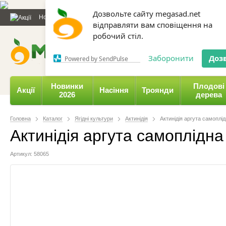
Дозвольте сайту megasad.net
Новини та статті
Каталог
Контакти
Відгуки
Даруємо 
відправляти вам сповіщення на
робочий стіл.
0 800 332-015,
067 654-
Заборонити
Доз
Powered by SendPulse
Новинки
Плодові
Акції
Насіння
Троянди
2026
дерева
Головна
Каталог
Ягідні культури
Актинідія
Актинідія аргута самоплідн
Актинідія аргута самоплідна "
Артикул: 58065