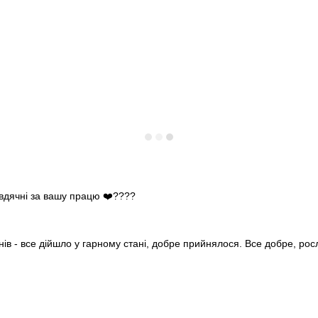
 вдячні за вашу працю ❤️????
нів - все дійшло у гарному стані, добре прийнялося. Все добре, ро