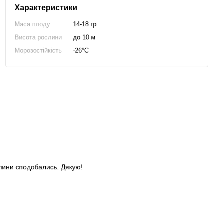
Характеристики
Маса плоду
14-18 гр
Висота рослини
до 10 м
Морозостійкість
-26°C
слини сподобались. Дякую!