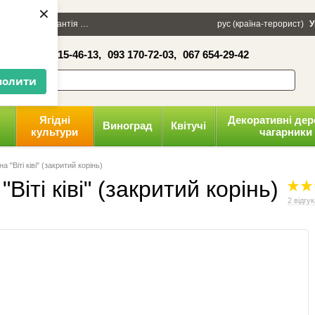
×
100 грн
Гарантія
Упаковка
Оплата і доставка
рус (країна-терорист)
Політика конфіденці
У
16-41,
050 515-46-13,
093 170-72-03,
067 654-29-42
волити
Ягідні
Декоративні дер
Виноград
Квітучі
культури
чагарники
а "Віті ківі" (закритий корінь)
Віті ківі" (закритий корінь)
2 відгу