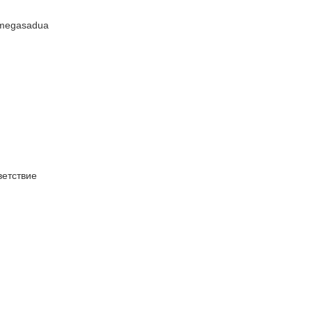
#megasadua
етствие