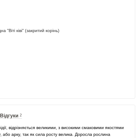
Відгуки
2
инідії, відрізняється великими, з високими смаковими якостями
 або арку, так як сила росту велика. Доросла рослина