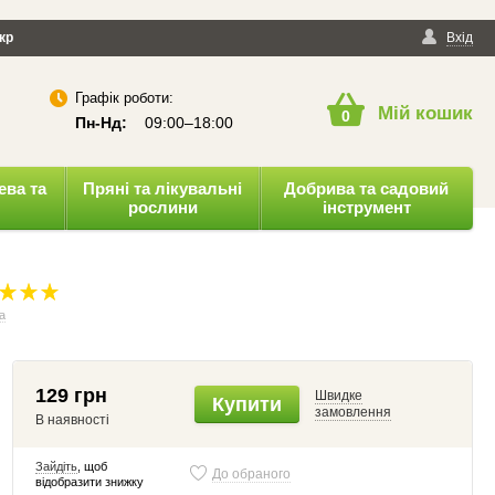
йності
кр
Публічна оферта
Вхід
Графік роботи:
Мій кошик
0
Пн-Нд:
09:00–18:00
ева та
Пряні та лікувальні
Добрива та садовий
рослини
інструмент
ка
129 грн
Швидке
Купити
замовлення
В наявності
Зайдіть
, щоб
До обраного
відобразити знижку