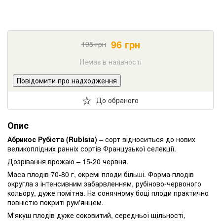
96
грн
195
грн
Немає в наявності
Повідомити про надходження
До обраного
Опис
Абрикос Рубіста (Rubista)
– сорт відноситься до нових
великоплідних ранніх сортів Французької селекції.
Дозрівання врожаю – 15-20 червня.
Маса плодів 70-80 г, окремі плоди більші. Форма плодів
округла з інтенсивним забарвленням, рубіново-червоного
кольору, дуже помітна. На сонячному боці плоди практично
повністю покриті рум'янцем.
М'якуш плодів дуже соковитий, середньої щільності,