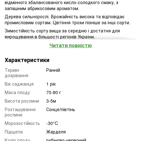
відмінного збалансованого кисло-солодкого смаку, з
запашним абрикосовим ароматом.
Дерева сильнорослі. Врожайність висока та відповідає
промисловим сортам. Цвітіння трохи пізніше за інші сорти.
Зимостійкість сорту вища за середню і достатня для
вирощування в більшості регіонів України.
Читати повністю
Характеристики
Термін
Ранній
дозрівання
Вік саджанця
1 рік
Маса плоду
70-80 г
Висота рослини
3-5м
Розташування
Сонце/півтінь
рослини
Морозостійкість
-30°C
Підщепа
Жарделя
Колір плоду
рубіново-червоний