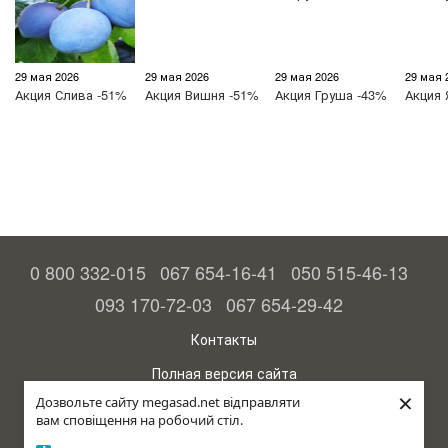
29 мая 2026
29 мая 2026
29 мая 2026
29 мая 
Акция
Слива -51%
Акция
Вишня -51%
Акция
Груша -43%
Акция
0 800 332-015
067 654-16-41
050 515-46-13
093 170-72-03
067 654-29-42
Контакты
Полная версия сайта
×
Дозвольте сайту megasad.net відправляти
© 2015—2026
вам сповіщення на робочий стіл.
Megasad - гарантия высокого урожая