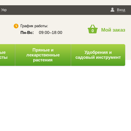
енциальности
Укр
Публичная оферта
Вход
График работы:
Мой заказ
0
Пн-Вс:
09:00–18:00
Пряные и
ные
Удобрения и
лекарственные
усты
садовый инструмент
растения