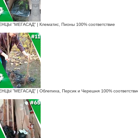
ЦЫ "МЕГАСАД" | Клематис, Пионы 100% соответствие
Ы "МЕГАСАД" | Облепиха, Персик и Черешня 100% соответстви