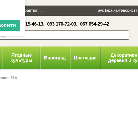
×
 100 грн
Гарантия
Упаковка
Оплата и доставка
рус (країна-терорист)
Политика конфид
16-41,
050 515-46-13,
093 170-72-03,
067 654-29-42
волити
Ягодные
Декоратив
Виноград
Цветущие
культуры
деревья и к
Вишня -51%