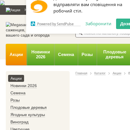
Дозвольте сайту megasad.net
Новости и статьи
Каталог
Контакты
Отзывы
Дарим
відправляти вам сповіщення на
робочий стіл.
0 800 332-015,
067 654-
Заборонити
Доз
Powered by SendPulse
Новинки
Плодовые
Акции
Семена
Розы
2026
деревья
Главная
Каталог
Акции
Акции
Новинки 2026
Семена
Розы
Плодовые деревья
Ягодные культуры
Виноград
Цветущие