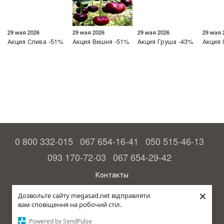
29 мая 2026
29 мая 2026
29 мая 2026
29 мая 
Акция
Слива -51%
Акция
Вишня -51%
Акция
Груша -43%
Акция
0 800 332-015
067 654-16-41
050 515-46-13
093 170-72-03
067 654-29-42
Контакты
Полная версия сайта
×
Дозвольте сайту megasad.net відправляти
вам сповіщення на робочий стіл.
© 2015—2026
Megasad - гарантия высокого урожая
Powered by SendPulse