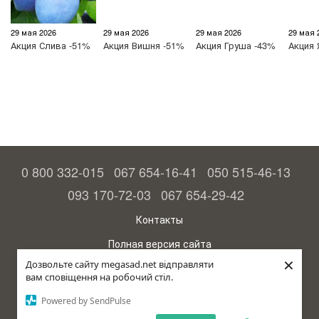
29 мая 2026
29 мая 2026
29 мая 2026
29 мая 
Акция
Слива -51%
Акция
Вишня -51%
Акция
Груша -43%
Акция
0 800 332-015
067 654-16-41
050 515-46-13
093 170-72-03
067 654-29-42
Контакты
Полная версия сайта
×
Дозвольте сайту megasad.net відправляти
© 2015—2026
вам сповіщення на робочий стіл.
Megasad - гарантия высокого урожая
Powered by SendPulse
Укр