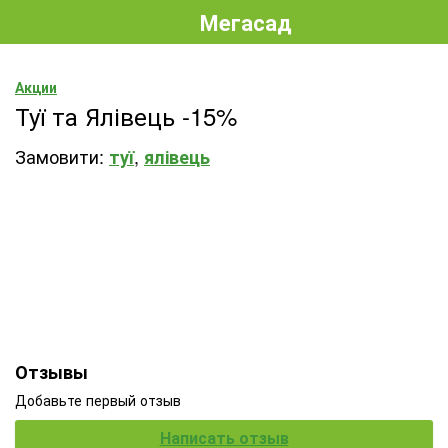
Мегасад
Акции
Туї та Ялівець -15%
Замовит
и:
,
туї
ялівець
Отзывы
Добавьте первый отзыв
Написать отзыв