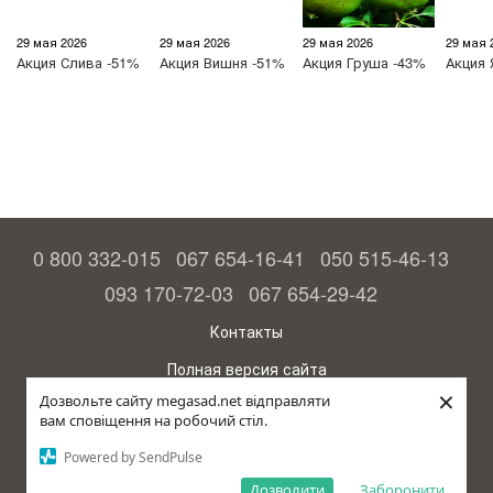
29 мая 2026
29 мая 2026
29 мая 2026
29 мая 
Акция
Слива -51%
Акция
Вишня -51%
Акция
Груша -43%
Акция
0 800 332-015
067 654-16-41
050 515-46-13
093 170-72-03
067 654-29-42
Контакты
Полная версия сайта
×
Дозвольте сайту megasad.net відправляти
© 2015—2026
вам сповіщення на робочий стіл.
Megasad - гарантия высокого урожая
Powered by SendPulse
Укр
Дозволити
Заборонити