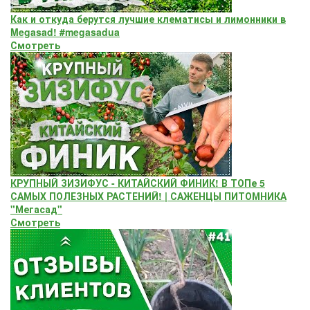
Как и откуда берутся лучшие клематисы и лимонники в
Megasad! #megasadua
Смотреть
КРУПНЫЙ ЗИЗИФУС - КИТАЙСКИЙ ФИНИК! В ТОПе 5
САМЫХ ПОЛЕЗНЫХ РАСТЕНИЙ! | САЖЕНЦЫ ПИТОМНИКА
"Мегасад"
Смотреть