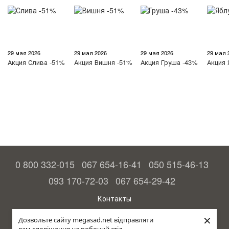
29 мая 2026
29 мая 2026
29 мая 2026
29 мая 
Акция
Слива -51%
Акция
Вишня -51%
Акция
Груша -43%
Акция
0 800 332-015
067 654-16-41
050 515-46-13
093 170-72-03
067 654-29-42
Контакты
Полная версия сайта
×
Дозвольте сайту megasad.net відправляти