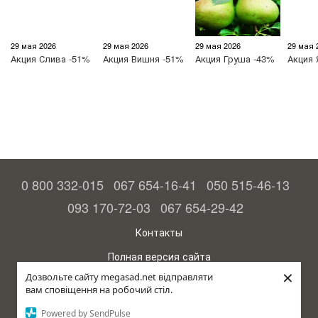
29 мая 2026
29 мая 2026
29 мая 2026
29 мая 
Акция
Слива -51%
Акция
Вишня -51%
Акция
Груша -43%
Акция
0 800 332-015
067 654-16-41
050 515-46-13
093 170-72-03
067 654-29-42
Контакты
Полная версия сайта
×
Дозвольте сайту megasad.net відправляти
© 2015—2026
вам сповіщення на робочий стіл.
Megasad - гарантия высокого урожая
Powered by SendPulse