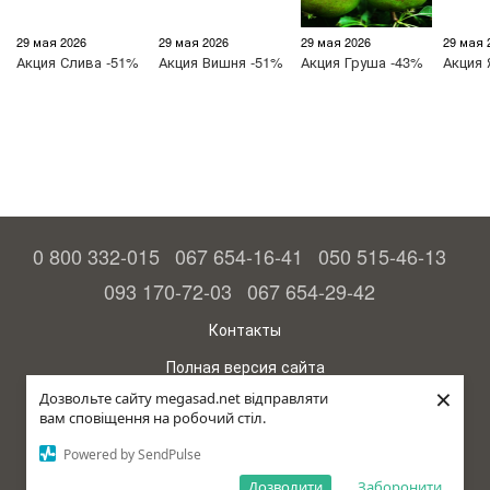
29 мая 2026
29 мая 2026
29 мая 2026
29 мая 
Акция
Слива -51%
Акция
Вишня -51%
Акция
Груша -43%
Акция
0 800 332-015
067 654-16-41
050 515-46-13
093 170-72-03
067 654-29-42
Контакты
Полная версия сайта
×
Дозвольте сайту megasad.net відправляти
© 2015—2026
вам сповіщення на робочий стіл.
Megasad - гарантия высокого урожая
Powered by SendPulse
Укр
Дозволити
Заборонити