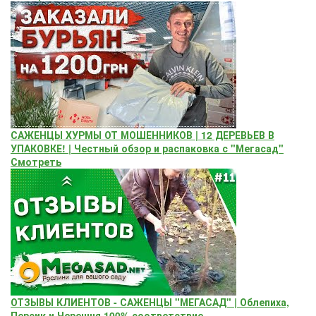
САЖЕНЦЫ ХУРМЫ ОТ МОШЕННИКОВ | 12 ДЕРЕВЬЕВ В
УПАКОВКЕ! | Честный обзор и распаковка с "Мегасад"
Смотреть
ОТЗЫВЫ КЛИЕНТОВ - САЖЕНЦЫ "МЕГАСАД" | Облепиха,
Персик и Черешня 100% соответствие