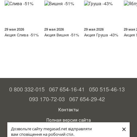
29 мая 2026
29 мая 2026
29 мая 2026
29 мая 
Акция
Слива -51%
Акция
Вишня -51%
Акция
Груша -43%
Акция
0 800 332-015
067 654-16-41
050 515-46-13
093 170-72-03
067 654-29-42
Контакты
Полная версия сайта
×
Дозвольте сайту megasad.net відправляти
© 2015—2026
вам сповіщення на робочий стіл.
Megasad - гарантия высокого урожая