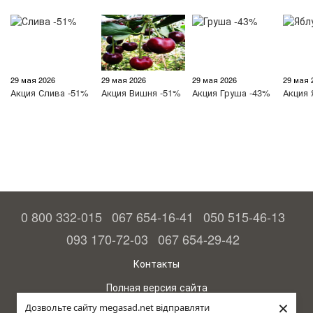
29 мая 2026
29 мая 2026
29 мая 2026
29 мая 
Акция
Слива -51%
Акция
Вишня -51%
Акция
Груша -43%
Акция
0 800 332-015
067 654-16-41
050 515-46-13
093 170-72-03
067 654-29-42
Контакты
Полная версия сайта
×
Дозвольте сайту megasad.net відправляти
© 2015—2026