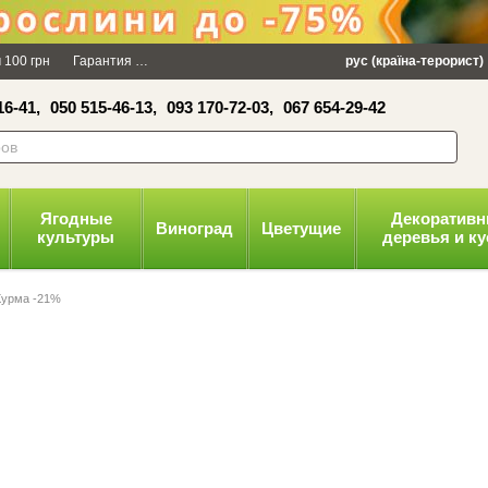
×
 100 грн
Гарантия
Упаковка
Оплата и доставка
рус (країна-терорист)
Политика конфид
16-41,
050 515-46-13,
093 170-72-03,
067 654-29-42
волити
Ягодные
Декоратив
Виноград
Цветущие
культуры
деревья и к
Хурма -21%