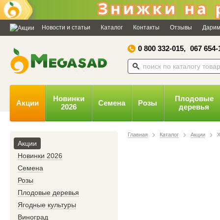
Дозвольте сайту megasad.net
відправляти вам сповіщення на
Новости и статьи
Каталог
Контакты
Отзывы
Дарим
робочий стіл.
0 800 332-015,
067 654-
Заборонити
Доз
Powered by SendPulse
Новинки
Плодовые
Акции
Семена
Розы
2026
деревья
Главная
Каталог
Акции
Акции
Новинки 2026
Семена
Розы
Плодовые деревья
Ягодные культуры
Виноград