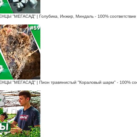
Ы "МЕГАСАД" | Голубика, Инжир, Миндаль - 100% соответствие
Ы "МЕГАСАД" | Пион травянистый "Кораловый шарм" - 100% соо