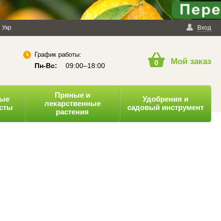
енциальности
Укр
Публичная оферта
Вход
График работы:
Мой заказ
0
Пн-Вс:
09:00–18:00
Пряные и
ные
Удобрения и
лекарственные
усты
садовый инструмент
растения