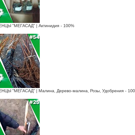
ЦЫ "МЕГАСАД" | Актинидия - 100%
Ы "МЕГАСАД" | Малина, Дерево-малина, Розы, Удобрения - 100