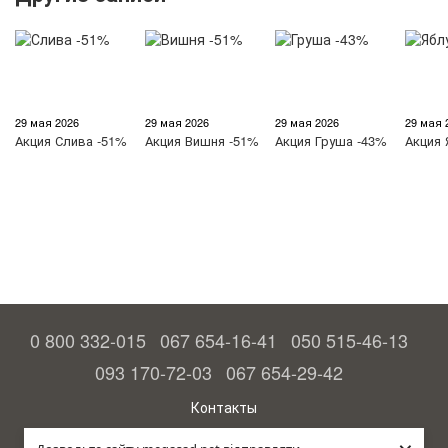
29 мая 2026
29 мая 2026
29 мая 2026
29 мая 
Акция
Слива -51%
Акция
Вишня -51%
Акция
Груша -43%
Акция
0 800 332-015
067 654-16-41
050 515-46-13
093 170-72-03
067 654-29-42
Контакты
Полная версия сайта