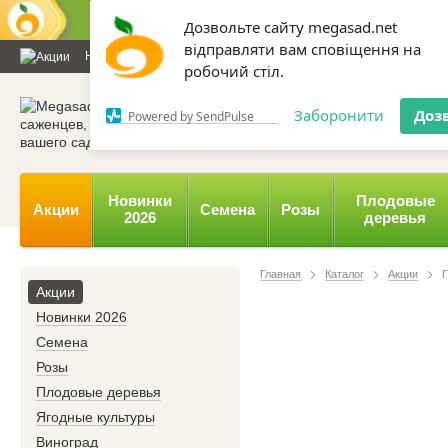
Дозвольте сайту megasad.net
відправляти вам сповіщення на
Новости и статьи
Каталог
Контакты
Отзывы
Дарим
робочий стіл.
0 800 332-015,
067 654-
Заборонити
Доз
Powered by SendPulse
Новинки
Плодовые
Акции
Семена
Розы
2026
деревья
Главная
Каталог
Акции
Г
Акции
Новинки 2026
Семена
Розы
Плодовые деревья
Ягодные культуры
Виноград