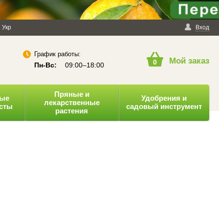
енциальности
Укр
Публичная оферта
Вход
График работы:
Мой заказ
0
Пн-Вс:
09:00–18:00
Пряные и
ные
Удобрения и
лекарственные
усты
садовый инструмент
растения