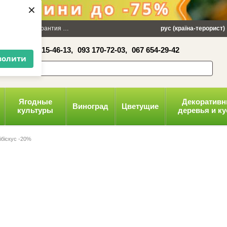
×
 100 грн
Гарантия
Упаковка
Оплата и доставка
рус (країна-терорист)
Политика конфид
16-41,
050 515-46-13,
093 170-72-03,
067 654-29-42
волити
Ягодные
Декоратив
Виноград
Цветущие
культуры
деревья и к
ібіскус -20%