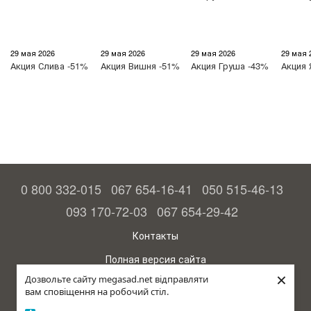
29 мая 2026
29 мая 2026
29 мая 2026
29 мая 
Акция
Слива -51%
Акция
Вишня -51%
Акция
Груша -43%
Акция
0 800 332-015
067 654-16-41
050 515-46-13
093 170-72-03
067 654-29-42
Контакты
Полная версия сайта
×
Дозвольте сайту megasad.net відправляти
© 2015—2026
вам сповіщення на робочий стіл.
Megasad - гарантия высокого урожая