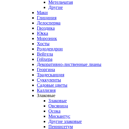
Метельчатая
Другие
Маки
Глициния
Делосперма
Гвоздика
Юкка
Морозник
Хосты
Рододендрон
Вейгела
Гейхера
Декоративно-лиственные лианы
Георгина
Традесканция
Суккуленты
Садовые цветы
Каллизия
Злаковые
Злаковые
Овсяница
Осока
Мискантус
Другие злаковые
Пеннисетум