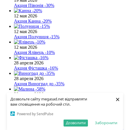
19 мая 2026
Акция
Півонія -30%
12 мая 2026
Акция
Канна -20%
12 мая 2026
Акция
Полуниця -15%
12 мая 2026
Акция
Ялівець -10%
28 апреля 2026
Акция
Фісташка -16%
28 апреля 2026
Акция
Виноград до -35%
28 апреля 2026
×
Дозвольте сайту megasad.net відправляти
Акция
Малина -58%
вам сповіщення на робочий стіл.
21 апреля 2026
Powered by SendPulse
Акция
Лаура -28%
Дозволити
Заборонити
21 апреля 2026