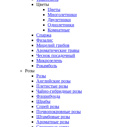
Цветы
Цветы
Многолетники
Двулетники
Однолетники
Комнатные
Спаржа
Физалис
Мицелий грибов
Ароматические травы
Чеснок посадочный
Микрозелень
Рокамболь
Розы
Розы
Английские розы
Плетистые розы
Чайно-гибридные розы
Флорибунда
Шрабы
Спрей розы
Почвопокровные розы
Штамбовые розы
Ароматные розы
Срезочные сорта