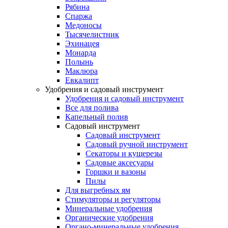
Рябина
Спаржа
Медоносы
Тысячелистник
Эхинацея
Монарда
Полынь
Маклюра
Евкалипт
Удобрения и садовый инструмент
Удобрения и садовый инструмент
Все для полива
Капельный полив
Садовый инструмент
Садовый инструмент
Садовый ручной инструмент
Секаторы и кущерезы
Садовые аксесуары
Горшки и вазоны
Пилы
Для выгребных ям
Стимуляторы и регуляторы
Минеральные удобрения
Органические удобрения
Органо-минеральные удобрения