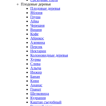
Плодовые деревья
Плодовые деревья
Яблоня
Груша
Айва
Черешня
Вишня
Кофе
Абрикос
Азимина
Персик
Нектарин
Колоновидные деревья
Хурма
Слива
Алыча
Инжир
Банан
Киви
Ананас
Гранат
Шелковица
Кудрания
Каштан съедобный