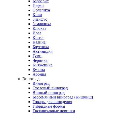
Барбарис
Годжи
Облепиха
Киви
Зизифус
Земляника
Клюква
Ирга
Кизил
Калина
Брусника
Актинидия
Гуми
Черника
Княженика
Бузина
Арония
Виноград
Виноград
Столовый виноград
Винный виноград
Бессемянный виноград (Кишмиш)
Товары для виноделия
Гибридные формы
Ексклюзивные новинки