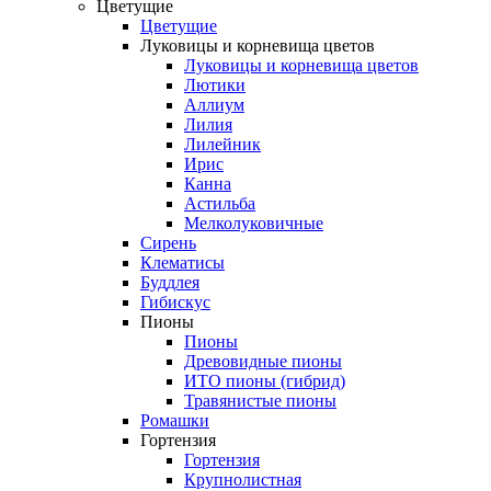
Цветущие
Цветущие
Луковицы и корневища цветов
Луковицы и корневища цветов
Лютики
Аллиум
Лилия
Лилейник
Ирис
Канна
Астильба
Мелколуковичные
Сирень
Клематисы
Буддлея
Гибискус
Пионы
Пионы
Древовидные пионы
ИТО пионы (гибрид)
Травянистые пионы
Ромашки
Гортензия
Гортензия
Крупнолистная