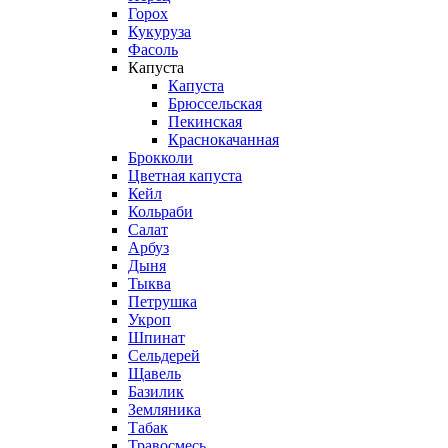
Горох
Кукуруза
Фасоль
Капуста
Капуста
Брюссельская
Пекинская
Краснокачанная
Брокколи
Цветная капуста
Кейл
Кольраби
Салат
Арбуз
Дыня
Тыква
Петрушка
Укроп
Шпинат
Сельдерей
Щавель
Базилик
Земляника
Табак
Травосмесь