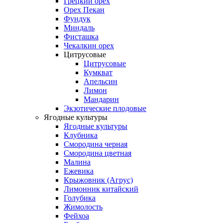
Грецкий орех
Орех Пекан
Фундук
Миндаль
Фисташка
Чекалкин орех
Цитрусовые
Цитрусовые
Кумкват
Апельсин
Лимон
Мандарин
Экзотические плодовые
Ягодные культуры
Ягодные культуры
Клубника
Смородина черная
Смородина цветная
Малина
Ежевика
Крыжовник (Агрус)
Лимонник китайский
Голубика
Жимолость
Фейхоа