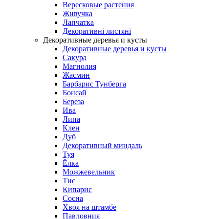
Вересковые растения
Живучка
Лапчатка
Декоративні листяні
Декоративные деревья и кусты
Декоративные деревья и кусты
Сакура
Магнолия
Жасмин
Барбарис Тунберга
Бонсай
Береза
Ива
Липа
Клен
Дуб
Декоративный миндаль
Туя
Ёлка
Можжевельник
Тис
Кипарис
Сосна
Хвоя на штамбе
Павловния