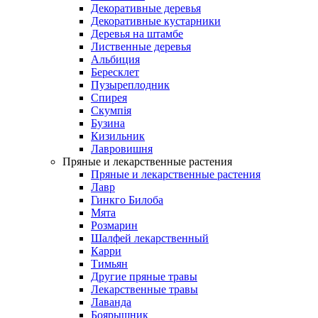
Декоративные деревья
Декоративные кустарники
Деревья на штамбе
Лиственные деревья
Альбиция
Бересклет
Пузыреплодник
Спирея
Скумпія
Бузина
Кизильник
Лавровишня
Пряные и лекарственные растения
Пряные и лекарственные растения
Лавр
Гинкго Билоба
Мята
Розмарин
Шалфей лекарственный
Карри
Тимьян
Другие пряные травы
Лекарственные травы
Лаванда
Боярышник