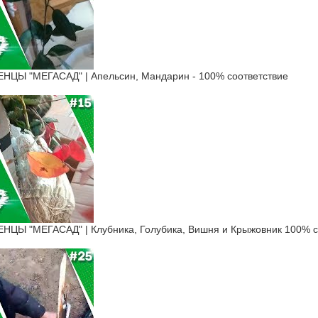
Ы "МЕГАСАД" | Апельсин, Мандарин - 100% соответствие
Ы "МЕГАСАД" | Клубника, Голубика, Вишня и Крыжовник 100% с