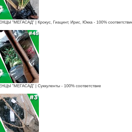
Ы "МЕГАСАД" | Крокус, Гиацинт, Ирис, Юкка - 100% соответстви
Ы "МЕГАСАД" | Суккуленты - 100% соответствие