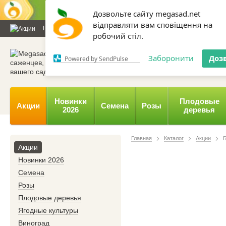
Дозвольте сайту megasad.net
відправляти вам сповіщення на
Новости и статьи
Каталог
Контакты
Отзывы
Дарим
робочий стіл.
0 800 332-015,
067 654-
Заборонити
Доз
Powered by SendPulse
Новинки
Плодовые
Акции
Семена
Розы
2026
деревья
Главная
Каталог
Акции
Б
Акции
Новинки 2026
Семена
Розы
Плодовые деревья
Ягодные культуры
Виноград