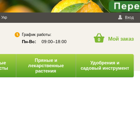
енциальности
Укр
Публичная оферта
Вход
График работы:
Мой заказ
0
Пн-Вс:
09:00–18:00
Пряные и
ные
Удобрения и
лекарственные
усты
садовый инструмент
растения