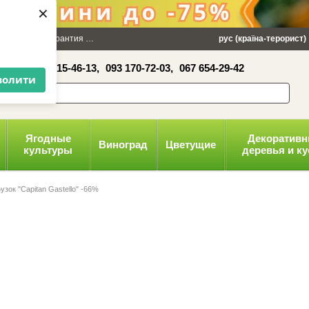
×
 100 грн
Гарантия
Упаковка
Оплата и доставка
рус (країна-терорист)
Политика конфид
16-41,
050 515-46-13,
093 170-72-03,
067 654-29-42
волити
Ягодные
Декоратив
Виноград
Цветущие
культуры
деревья и к
узок "Capitan Gastello" -66%