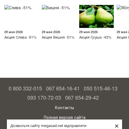
29 мая 2026
29 мая 2026
29 мая 2026
29 мая 
Акция
Слива -51%
Акция
Вишня -51%
Акция
Груша -43%
Акция
0 800 332-015
067 654-16-41
050 515-46-13
093 170-72-03
067 654-29-42
Контакты
Полная версия сайта
×
Дозвольте сайту megasad.net відправляти
© 2015—2026