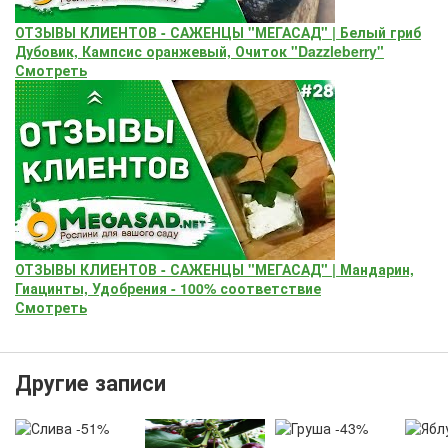
ОТЗЫВЫ КЛИЕНТОВ - САЖЕНЦЫ "МЕГАСАД" | Белый гриб
Дубовик, Кампсис оранжевый, Очиток "Dazzleberry"
Смотреть
ОТЗЫВЫ КЛИЕНТОВ - САЖЕНЦЫ "МЕГАСАД" | Мандарин,
Гиацинты, Удобрения - 100% соответствие
Смотреть
Другие записи