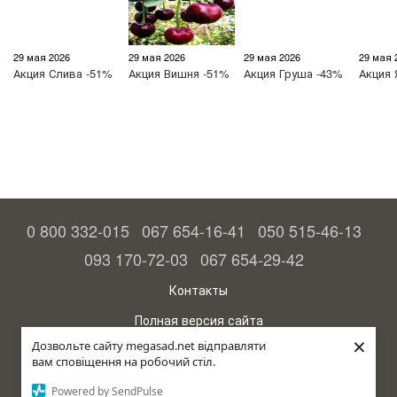
29 мая 2026
29 мая 2026
29 мая 2026
29 мая 
Акция
Слива -51%
Акция
Вишня -51%
Акция
Груша -43%
Акция
0 800 332-015
067 654-16-41
050 515-46-13
093 170-72-03
067 654-29-42
Контакты
Полная версия сайта
×
Дозвольте сайту megasad.net відправляти
© 2015—2026
вам сповіщення на робочий стіл.
Megasad - гарантия высокого урожая
Powered by SendPulse