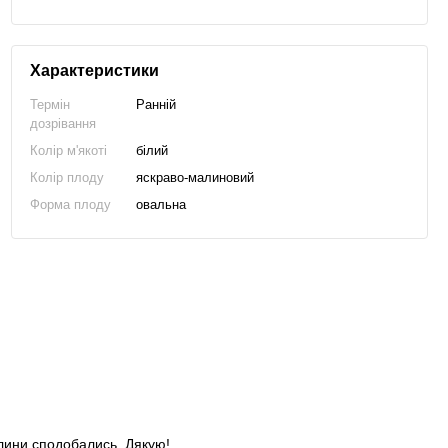
Характеристики
Термін
Ранній
дозрівання
Колір м'якоті
білий
Колір плоду
яскраво-малиновий
Форма плоду
овальна
слини сподобались. Дякую!