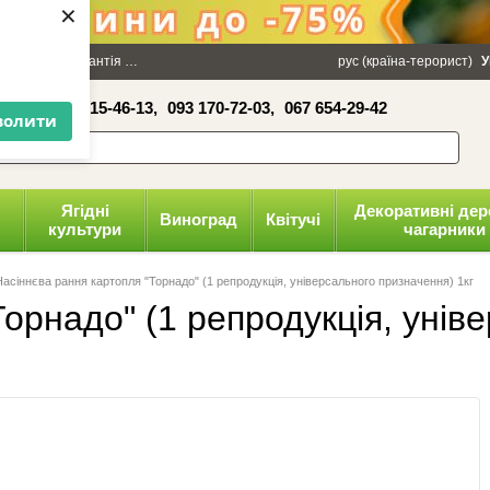
×
100 грн
Гарантія
Упаковка
Оплата і доставка
рус (країна-терорист)
Політика конфіденці
У
16-41,
050 515-46-13,
093 170-72-03,
067 654-29-42
волити
Ягідні
Декоративні дер
Виноград
Квітучі
культури
чагарники
Насіннєва рання картопля "Торнадо" (1 репродукція, універсального призначення) 1кг
орнадо" (1 репродукція, унів