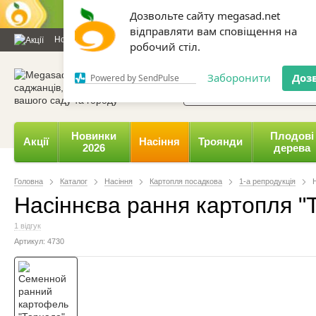
Дозвольте сайту megasad.net
відправляти вам сповіщення на
Новини та статті
Каталог
Контакти
Відгуки
Даруємо 
робочий стіл.
0 800 332-015,
067 654-
Заборонити
Доз
Powered by SendPulse
Новинки
Плодові
Акції
Насіння
Троянди
2026
дерева
Головна
Каталог
Насіння
Картопля посадкова
1-а репродукція
Насіннєва рання картопля "Т
1 відгук
Артикул: 4730