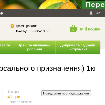
йності
кр
Публічна оферта
Вхід
Графік роботи:
Мій кошик
0
Пн-Нд:
09:00–18:00
ева та
Пряні та лікувальні
Добрива та садовий
рослини
інструмент
ерсального призначення) 1кг
116 грн
Повідомити про надходження
41 грн
Немає в наявності