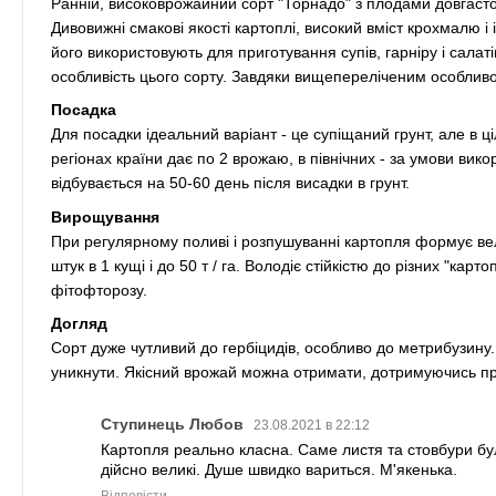
Ранній, високоврожайний сорт "Торнадо" з плодами довгас
Дивовижні смакові якості картоплі, високий вміст крохмалю і
його використовують для приготування супів, гарніру і салаті
особливість цього сорту. Завдяки вищепереліченим особливос
Посадка
Для посадки ідеальний варіант - це супіщаний грунт, але в ці
регіонах країни дає по 2 врожаю, в північних - за умови ви
відбувається на 50-60 день після висадки в грунт.
Вирощування
При регулярному поливі і розпушуванні картопля формує вели
штук в 1 кущі і до 50 т / га. Володіє стійкістю до різних "кар
фітофторозу.
Догляд
Сорт дуже чутливий до гербіцидів, особливо до метрибузину.
уникнути. Якісний врожай можна отримати, дотримуючись пр
Ступинець Любов
23.08.2021 в 22:12
Картопля реально класна. Саме листя та стовбури бул
дійсно великі. Душе швидко вариться. М'якенька.