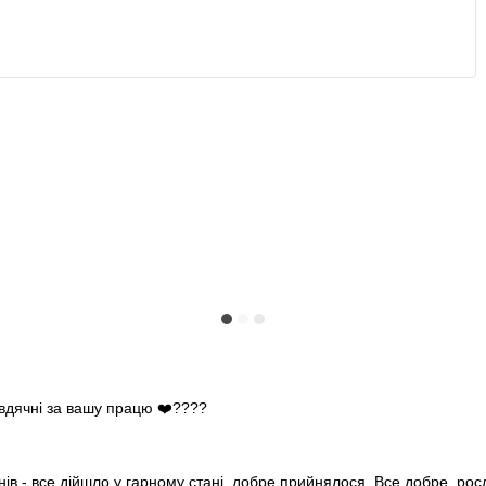
 вдячні за вашу працю ❤️????
нів - все дійшло у гарному стані, добре прийнялося. Все добре, ро