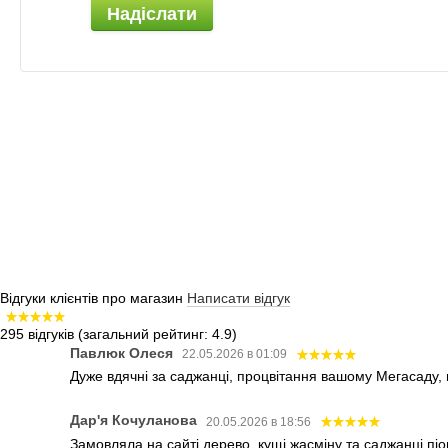
Надіслати
Відгуки клієнтів про магазин
Написати відгук
295 відгуків
(загальний рейтинг: 4.9)
Павлюк Олеся
22.05.2026 в 01:09
Дуже вдячні за саджанці, процвітання вашому Мегасаду,
Дар'я Кочуланова
20.05.2026 в 18:56
Замовляла на сайті дерево, кущі жасміну та саджанці піо