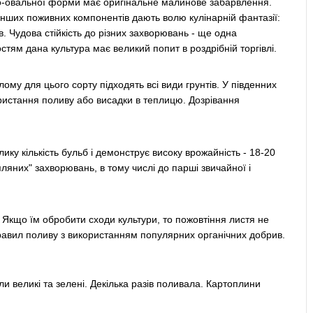
то-овальної форми має оригінальне малинове забарвлення.
 інших поживних компонентів дають волю кулінарній фантазії:
в. Чудова стійкість до різних захворювань - ще одна
тям дана культура має великий попит в роздрібній торгівлі.
лому для цього сорту підходять всі види грунтів. У південних
користання поливу або висадки в теплицю. Дозрівання
ку кількість бульб і демонструє високу врожайність - 18-20
топляних" захворювань, в тому числі до парші звичайної і
 Якщо їм обробити сходи культури, то пожовтіння листя не
авил поливу з використанням популярних органічних добрив.
и великі та зелені. Декілька разів поливала. Картоплини