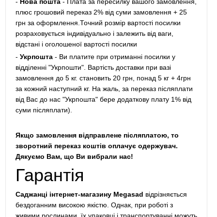
-
Нова пошта
- Плата за пересилку вашого замовлення,
плюс грошовий переказ 2% від суми замовлення + 25
грн за оформлення.Точний розмір вартості посилки
розраховується індивідуально і залежить від ваги,
відстані і оголошеної вартості посилки
-
Укрпошта
- Ви платите при отриманні посилки у
відділенні "Укрпошти". Вартість доставки при вазі
замовлення до 5 кг. становить 20 грн, понад 5 кг + 4грн
за кожний наступний кг. На жаль, за переказ післяплати
від Вас до нас "Укрпошта" бере додаткову плату 1% від
суми післяплати).
Якщо замовлення відправлене післяплатою, то
зворотний переказ коштів оплачує одержувач.
Дякуємо Вам, що Ви вибрали нас!
Гарантія
Саджанці інтернет-магазину Megasad
відрізняється
бездоганним високою якістю. Однак, при роботі з
живими рослинами, їх упаковці і транспортуванні можуть