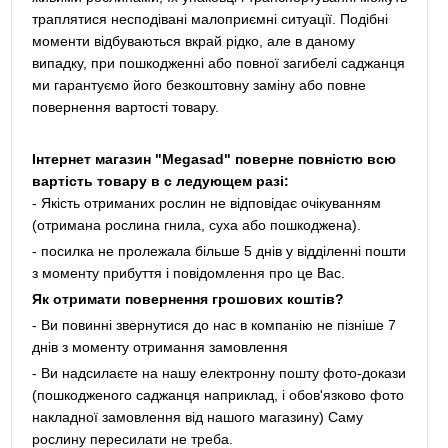
траплятися несподівані малоприємні ситуації. Подібні
моменти відбуваються вкрай рідко, але в даному
випадку, при пошкодженні або повної загибелі саджанця
ми гарантуємо його безкоштовну заміну або повне
повернення вартості товару.
Інтернет магазин "Megasad" поверне повністю всю
вартість товару в с ледующем разі:
- Якість отриманих рослин не відповідає очікуванням
(отримана рослина гнила, суха або пошкоджена).
- посилка не пролежала більше 5 днів у відділенні пошти
з моменту прибуття і повідомлення про це Вас.
Як отримати повернення грошових коштів?
- Ви повинні звернутися до нас в компанію не пізніше 7
днів з моменту отримання замовлення
- Ви надсилаєте на нашу електронну пошту фото-докази
(пошкодженого саджанця наприклад, і обов'язково фото
накладної замовлення від нашого магазину) Саму
рослину пересилати не треба.