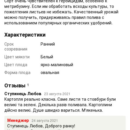
Сорт очень чувствителен к гербицидам, особенно к
метрибузину. Если им обработать всходы культуры, то
пожелтения листьев не избежать. Качественный урожай
можно получить, придерживаясь правил полива с
использованием популярных органических удобрений.
Характеристики
Срок
Ранний
созревания
Цвет мякоти
Белый
Цвет плода
ярко-малиновый
Форма плода
овальная
Отзывы
1
Ступинець Любов
23 августа 2021
Картопля реально класна. Саме листя та стовбури були
великі та зелені. Декілька разів поливала. Картоплини
дійсно великі. Душе швидко вариться. М'якенька.
Менеджер
24 августа 2021
Ступинець Любов, Доброго ранку!