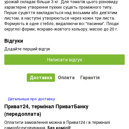
урожай складає більше 3 кг. Для томатів цього різновиду
характерне утворення пухких суцвіть проміжного типу.
Перше суцвіття закладається над восьмим або дев'ятим
листом, а наступні утворюються через кожні три листа.
Формують в одне стебло, видаляючи всі "пасинки". Плоди
округлої форми, яскраво-жовтого кольору, масою до 20 г.
Відгуки
Додайте перший відгук
Написати відгук
Доставка
Оплата
Гарантія
Детальніше про доставку
Приват24, термінал ПриватБанку
(передоплата)
Оплатити замовлення можна в Приват24 і в терміналі
самообслуговування.
Без комісії!