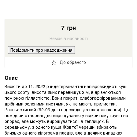
7
грн
Немає в наявності
Повідомити про надходження
До обраного
Опис
Висіяти до 11. 2022 р індетермінантні напіврозкидисті кущі
цього сорту, висота яких перевищує 2 м, відрізняються
помірною гіллястістю. Вони покриті слабогофрірованними
дрібними зеленими листями, які не мають прилистки.
Ранньостиглий (92-96 днів від сходів до плодоношення). Ці
помідори створені для вирощування у відкритому ґрунті на
опорах, але можуть вирощуватися і в теплицях. В
середньому, з одного куща Жовтої черешні збирають
близько одного кілограма плодів, але в деяких випадках