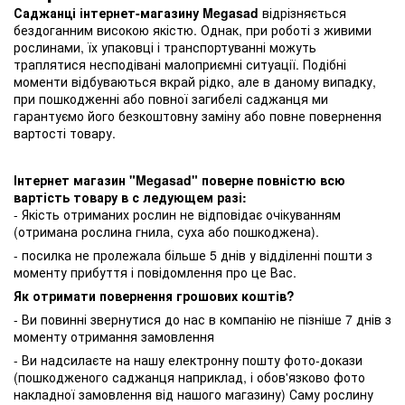
Саджанці інтернет-магазину Megasad
відрізняється
бездоганним високою якістю. Однак, при роботі з живими
рослинами, їх упаковці і транспортуванні можуть
траплятися несподівані малоприємні ситуації. Подібні
моменти відбуваються вкрай рідко, але в даному випадку,
при пошкодженні або повної загибелі саджанця ми
гарантуємо його безкоштовну заміну або повне повернення
вартості товару.
Інтернет магазин "Megasad" поверне повністю всю
вартість товару в с ледующем разі:
- Якість отриманих рослин не відповідає очікуванням
(отримана рослина гнила, суха або пошкоджена).
- посилка не пролежала більше 5 днів у відділенні пошти з
моменту прибуття і повідомлення про це Вас.
Як отримати повернення грошових коштів?
- Ви повинні звернутися до нас в компанію не пізніше 7 днів з
моменту отримання замовлення
- Ви надсилаєте на нашу електронну пошту фото-докази
(пошкодженого саджанця наприклад, і обов'язково фото
накладної замовлення від нашого магазину) Саму рослину