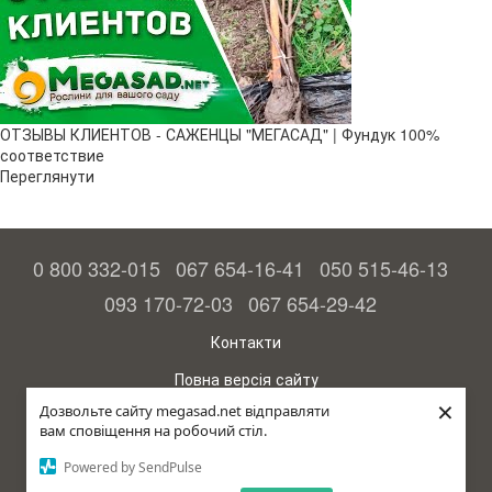
ОТЗЫВЫ КЛИЕНТОВ - САЖЕНЦЫ "МЕГАСАД" | Фундук 100%
соответствие
Переглянути
0 800 332-015
067 654-16-41
050 515-46-13
093 170-72-03
067 654-29-42
Контакти
Повна версія сайту
×
Дозвольте сайту megasad.net відправляти
© 2015—2026
вам сповіщення на робочий стіл.
Megasad – гарантія високого врожаю
Powered by SendPulse
рус (країна-терорист)