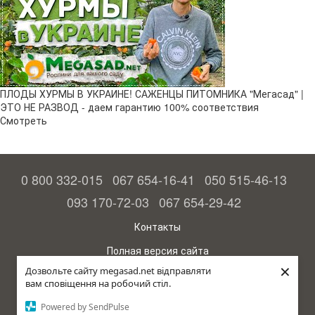
ПЛОДЫ ХУРМЫ В УКРАИНЕ! САЖЕНЦЫ ПИТОМНИКА "Мегасад" |
ЭТО НЕ РАЗВОД - даем гарантию 100% соответствия
Смотреть
0 800 332-015
067 654-16-41
050 515-46-13
093 170-72-03
067 654-29-42
Контакты
Полная версия сайта
×
Дозвольте сайту megasad.net відправляти
© 2015—2026
вам сповіщення на робочий стіл.
Megasad - гарантия высокого урожая
Powered by SendPulse
Укр