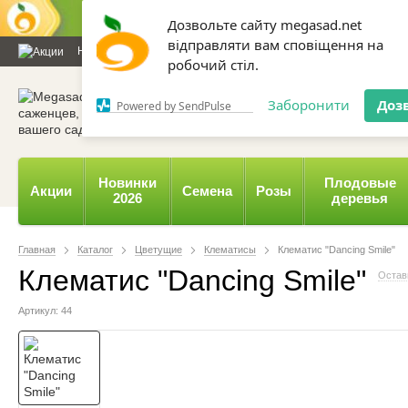
Дозвольте сайту megasad.net
відправляти вам сповіщення на
Новости и статьи
Каталог
Контакты
Отзывы
Дарим
робочий стіл.
0 800 332-015,
067 654-
Заборонити
Доз
Powered by SendPulse
Новинки
Плодовые
Акции
Семена
Розы
2026
деревья
Главная
Каталог
Цветущие
Клематисы
Клематис "Dancing Smile"
Клематис "Dancing Smile"
Остав
Артикул: 44