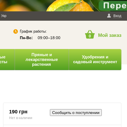
енциальности
Укр
Публичная оферта
Вход
График работы:
Мой заказ
0
Пн-Вс:
09:00–18:00
Пряные и
ные
Удобрения и
лекарственные
усты
садовый инструмент
растения
190 грн
Сообщить о поступлении
Нет в наличии