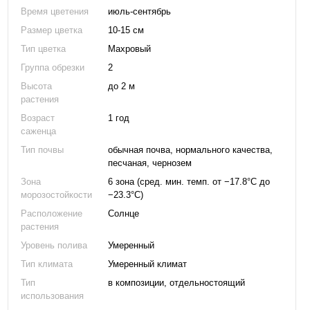
Время цветения
июль-сентябрь
Размер цветка
10-15 см
Тип цветка
Махровый
Группа обрезки
2
Высота
до 2 м
растения
Возраст
1 год
саженца
Тип почвы
обычная почва, нормального качества,
песчаная, чернозем
Зона
6 зона (сред. мин. темп. от −17.8°C до
морозостойкости
−23.3°C)
Расположение
Солнце
растения
Уровень полива
Умеренный
Тип климата
Умеренный климат
Тип
в композиции, отдельностоящий
использования