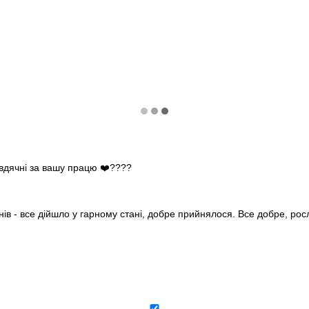
 вдячні за вашу працю ❤️????
нів - все дійшло у гарному стані, добре прийнялося. Все добре, ро