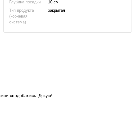
Глубина посадки
10 см
Тип продукта
закрытая
(корневая
система)
слини сподобались. Дякую!