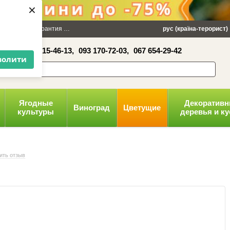
×
 100 грн
Гарантия
Упаковка
Оплата и доставка
рус (країна-терорист)
Политика конфид
16-41,
050 515-46-13,
093 170-72-03,
067 654-29-42
волити
Ягодные
Декоратив
Виноград
Цветущие
культуры
деревья и к
ить отзыв