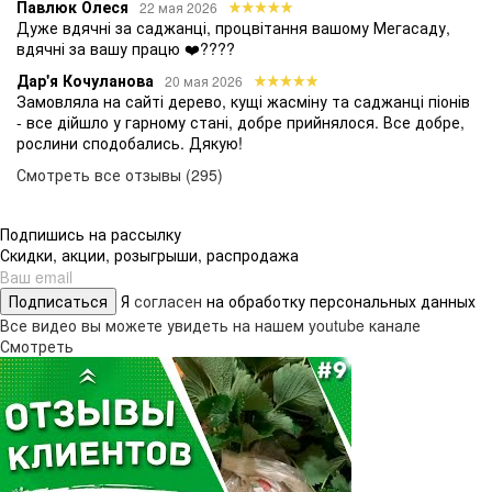
Павлюк Олеся
22 мая 2026
Дуже вдячні за саджанці, процвітання вашому Мегасаду,
вдячні за вашу працю ❤️????
Дар'я Кочуланова
20 мая 2026
Замовляла на сайті дерево, кущі жасміну та саджанці піонів
- все дійшло у гарному стані, добре прийнялося. Все добре,
рослини сподобались. Дякую!
Смотреть все отзывы (295)
Подпишись на рассылку
Скидки, акции, розыгрыши, распродажа
Подписаться
Я
согласен
на обработку персональных данных
Все видео вы можете увидеть на нашем youtube канале
Смотреть