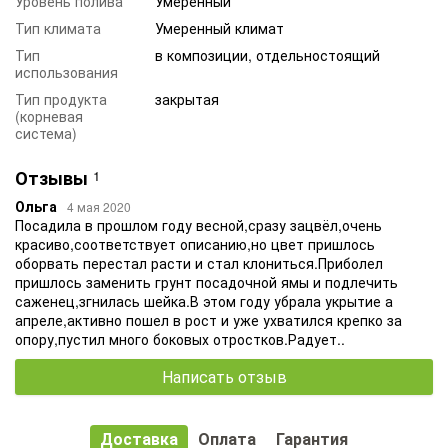
Уровень полива
Умеренный
Тип климата
Умеренный климат
Тип
в композиции, отдельностоящий
использования
Тип продукта
закрытая
(корневая
система)
Отзывы
1
Ольга
4 мая 2020
Посадила в прошлом году весной,сразу зацвёл,очень
красиво,соответствует описанию,но цвет пришлось
оборвать перестал расти и стал клониться.Приболел
пришлось заменить грунт посадочной ямы и подлечить
саженец,згнилась шейка.В этом году убрала укрытие а
апреле,активно пошел в рост и уже ухватился крепко за
опору,пустил много боковых отростков.Радует..
Написать отзыв
Доставка
Оплата
Гарантия