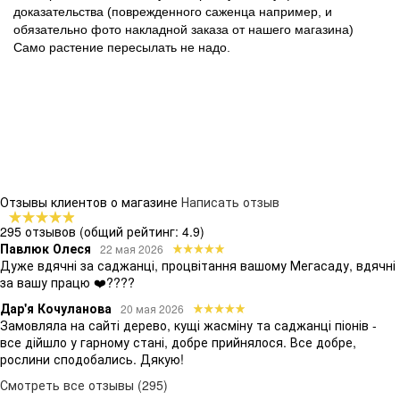
доказательства (поврежденного саженца например, и
обязательно фото накладной заказа от нашего магазина)
Само растение пересылать не надо.
Отзывы клиентов о магазине
Написать отзыв
295 отзывов
(общий рейтинг: 4.9)
Павлюк Олеся
22 мая 2026
Дуже вдячні за саджанці, процвітання вашому Мегасаду, вдячні
за вашу працю ❤️????
Дар'я Кочуланова
20 мая 2026
Замовляла на сайті дерево, кущі жасміну та саджанці піонів -
все дійшло у гарному стані, добре прийнялося. Все добре,
рослини сподобались. Дякую!
Смотреть все отзывы (295)