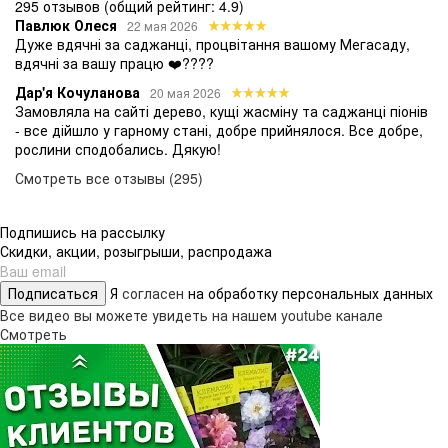
295 отзывов
(общий рейтинг: 4.9)
Павлюк Олеся
22 мая 2026
Дуже вдячні за саджанці, процвітання вашому Мегасаду,
вдячні за вашу працю ❤️????
Дар'я Кочуланова
20 мая 2026
Замовляла на сайті дерево, кущі жасміну та саджанці піонів
- все дійшло у гарному стані, добре прийнялося. Все добре,
рослини сподобались. Дякую!
Смотреть все отзывы (295)
Подпишись на рассылку
Скидки, акции, розыгрыши, распродажа
Подписаться
Я
согласен
на обработку персональных данных
Все видео вы можете увидеть на нашем youtube канале
Смотреть